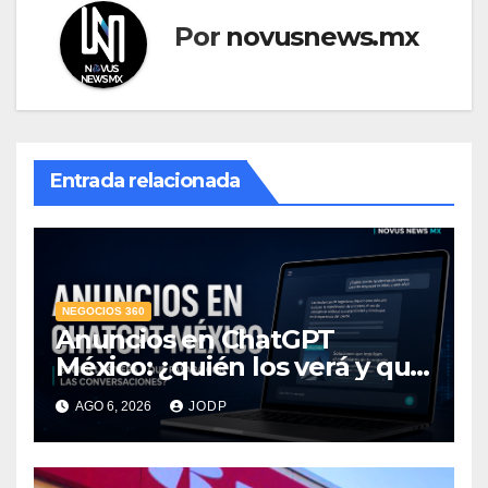
Por
novusnews.mx
Entrada relacionada
NEGOCIOS 360
Anuncios en ChatGPT
México: ¿quién los verá y qué
pasará con las
AGO 6, 2026
JODP
conversaciones?