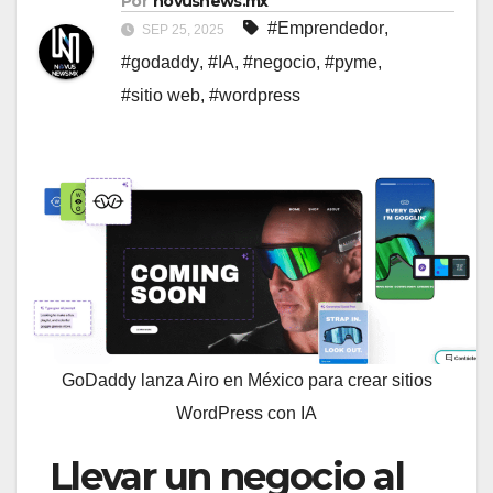
Por
novusnews.mx
#Emprendedor
,
SEP 25, 2025
#godaddy
,
#IA
,
#negocio
,
#pyme
,
#sitio web
,
#wordpress
GoDaddy lanza Airo en México para crear sitios
WordPress con IA
Llevar un negocio al