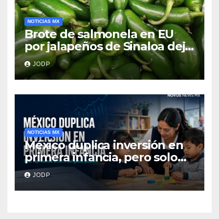
NOTICIAS MX
Brote de salmonela en EU
por jalapeños de Sinaloa deja
345 enfermos y 36
JODP
hospitalizados
NOTICIAS MX
México duplica inversión en
primera infancia, pero solo
destina 2.53% del gasto
JODP
público