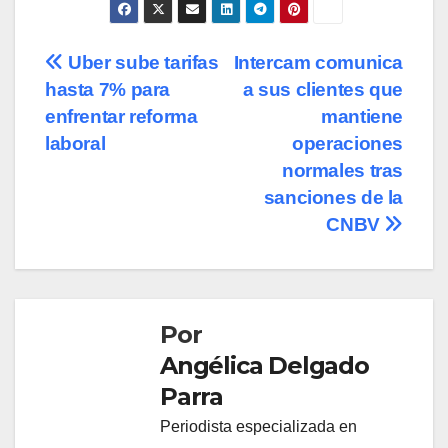
Navegación
Uber sube tarifas
Intercam comunica
hasta 7% para
a sus clientes que
de
enfrentar reforma
mantiene
entradas
laboral
operaciones
normales tras
sanciones de la
CNBV
Por
Angélica Delgado
Parra
Periodista especializada en