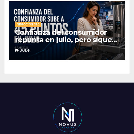
NEGOCIOS 360
Confianza del consumidor
repunta en julio, pero sigue
por debajo de 2025: Banxico
JODP