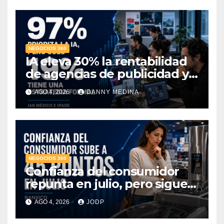
NEGOCIOS 360
IA eleva 30% la rentabilidad
de agencias de publicidad y
pone en jaque el cobro por
AGO 4, 2026
DANNY MEDINA
hora: IAB México e IPADE
NEGOCIOS 360
Confianza del consumidor
repunta en julio, pero sigue
por debajo de 2025: Banxico
AGO 4, 2026
JODP