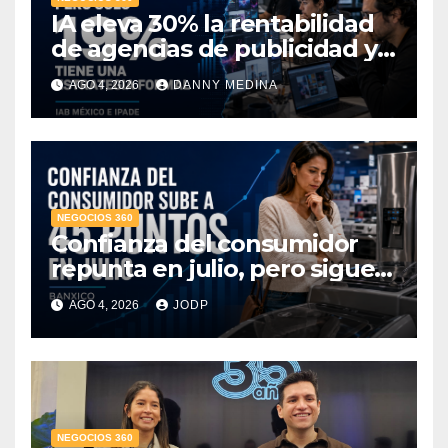
IA eleva 30% la rentabilidad
de agencias de publicidad y
pone en jaque el cobro por
AGO 4, 2026
DANNY MEDINA
hora: IAB México e IPADE
NEGOCIOS 360
Confianza del consumidor
repunta en julio, pero sigue
por debajo de 2025: Banxico
AGO 4, 2026
JODP
NEGOCIOS 360