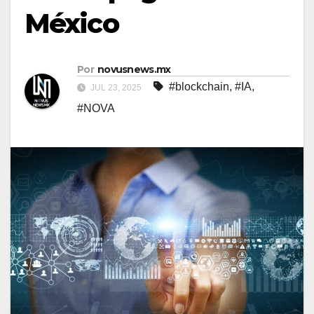
México
Por
novusnews.mx
#blockchain
,
#IA
,
JUL 23, 2025
#NOVA