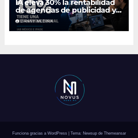
IA eleva 30% la rentabilidad
de agencias de publicidad y
pone en jaque el cobro por
DANNY MEDINA
hora: IAB México e IPADE
Funciona gracias a WordPress
|
Tema: Newsup de
Themeansar