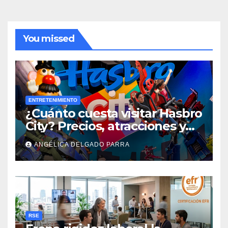
You missed
ENTRETENIMIENTO
¿Cuánto cuesta visitar Hasbro
City? Precios, atracciones y
actividades de Summer Fest
ANGÉLICA DELGADO PARRA
RSE