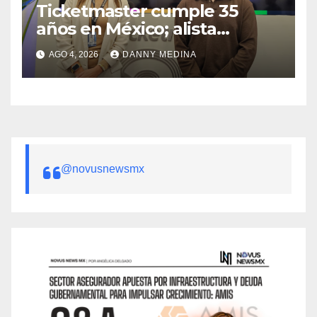
Ticketmaster cumple 35
años en México; alista
apuesta por IA tras emitir 22
AGO 4, 2026
DANNY MEDINA
millones de boletos
@novusnewsmx