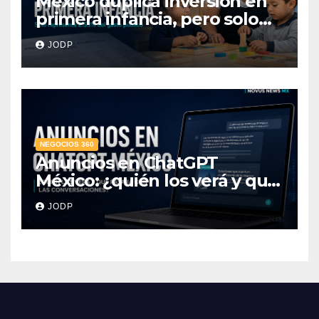
México duplica inversión en
primera infancia, pero solo
destina 2.53% del gasto
JODP
público
NEGOCIOS 360
Anuncios en ChatGPT
México: ¿quién los verá y qué
pasará con las
JODP
conversaciones?