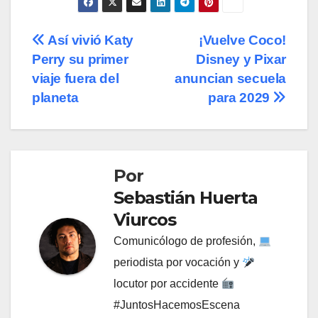
Navegación
Así vivió Katy
¡Vuelve Coco!
Perry su primer
Disney y Pixar
de
viaje fuera del
anuncian secuela
entradas
planeta
para 2029
Por
Sebastián Huerta
Viurcos
Comunicólogo de profesión,
periodista por vocación y
locutor por accidente
#JuntosHacemosEscena