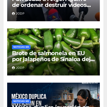
de ordenar destruir videos
clave del caso Ayotzinapa
JODP
NOTICIAS MX
Brote de salmonela en EU
por jalapeños de Sinaloa deja
345 enfermos y 36
JODP
hospitalizados
NOTICIAS MX