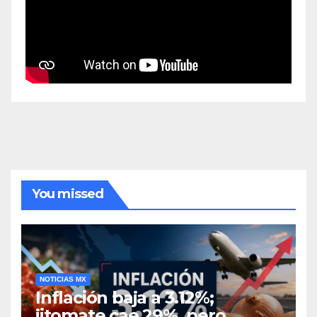
You missed
NOTICIAS MX
Inflación baja a 3.12%;
jitomate cae 29%, pero