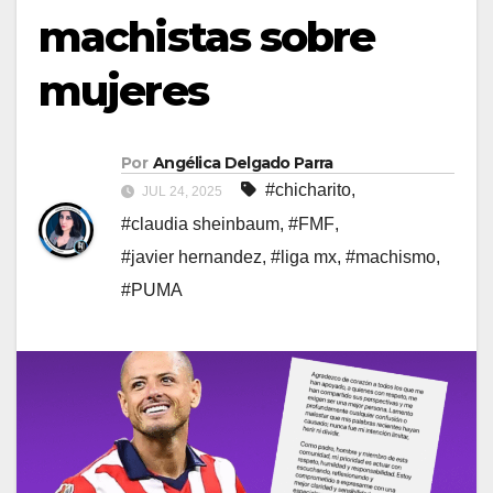
machistas sobre
mujeres
Por
Angélica Delgado Parra
#chicharito
,
JUL 24, 2025
#claudia sheinbaum
,
#FMF
,
#javier hernandez
,
#liga mx
,
#machismo
,
#PUMA