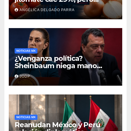
cebolla y vuelos se
ANGÉLICA DELGADO PARRA
encarecen
NOTICIAS MX
¿Venganza política?
Sheinbaum niega mano
negra en captura de Ángel
JODP
Aguirre
NOTICIAS MX
Reanudan México y Perú