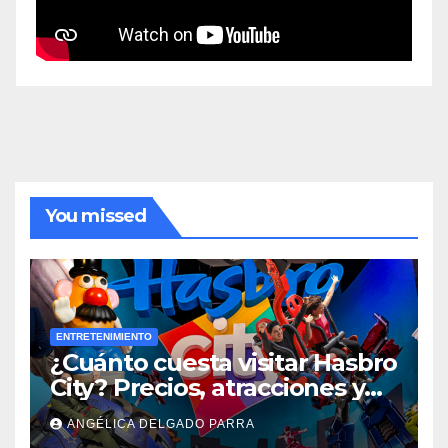
You missed
ENTRETENIMIENTO
¿Cuánto cuesta visitar Hasbro
City? Precios, atracciones y
actividades de Summer Fest
ANGÉLICA DELGADO PARRA