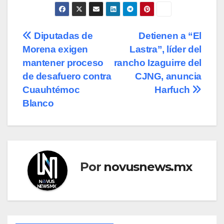
Navegación
Diputadas de
Detienen a “El
Morena exigen
Lastra”, líder del
de
mantener proceso
rancho Izaguirre del
entradas
de desafuero contra
CJNG, anuncia
Cuauhtémoc
Harfuch
Blanco
Por
novusnews.mx