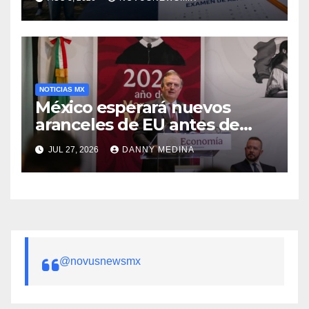
NOTICIAS MX
México esperará nuevos
aranceles de EU antes de
volver a negociar el T-MEC:
JUL 27, 2026
DANNY MEDINA
Ebrard
@novusnewsmx