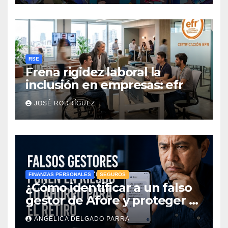
RSE
Frena rigidez laboral la
inclusión en empresas: efr
JOSÉ RODRÍGUEZ
FINANZAS PERSONALES
SEGUROS
¿Cómo identificar a un falso
gestor de Afore y proteger el
ahorro para el retiro?
ANGÉLICA DELGADO PARRA