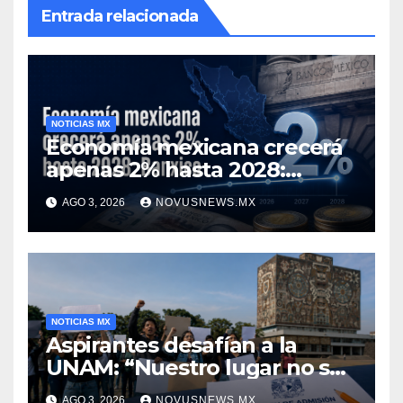
Entrada relacionada
NOTICIAS MX
Economía mexicana crecerá
apenas 2% hasta 2028:
Banxico
AGO 3, 2026
NOVUSNEWS.MX
NOTICIAS MX
Aspirantes desafían a la
UNAM: “Nuestro lugar no se
negocia”
AGO 3, 2026
NOVUSNEWS.MX