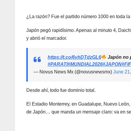
¿La razón? Fue el partido número 1000 en toda la
Japón pegó rapidísimo. Apenas al minuto 4, Daich
y abrió el marcador.
https://t.co/6yhDTdzGL6
Japón no p
#PARATI
#MUNDIAL2026
#JAPON
#FI
— Novus News Mx (@novusnewsmx)
June 21
Desde ahí, todo fue dominio total.
El Estadio Monterrey, en Guadalupe, Nuevo León, s
de Japón… que manda un mensaje claro: va en ser