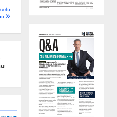
nerlo
mpo
e
ras