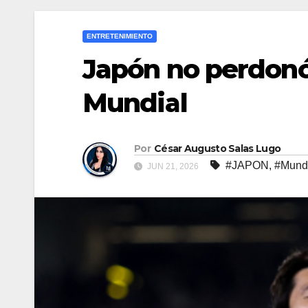
ENTRETENIMIENTO
Japón no perdonó:
Mundial
Por
César Augusto Salas Lugo
#JAPON
,
#Mundi
JUN 21, 2026