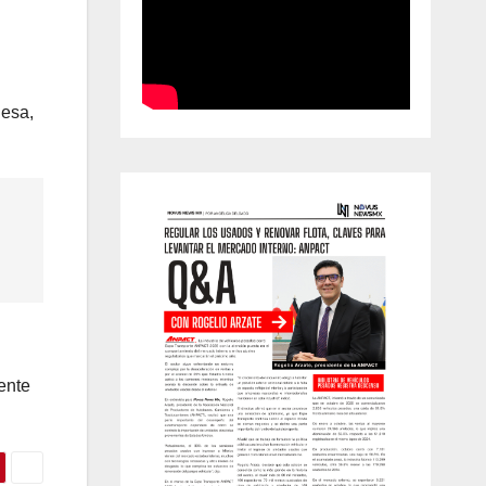
nesa,
ente