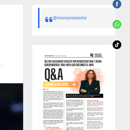
@novusnewsmx