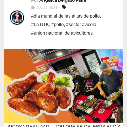
Por
Angélica Delgado Parra
JUL 27, 2024
#día mundial de las alitas de pollo
,
#La BTK
,
#pollo
,
#sector avicola
,
#union nacional de avicultores
JUGOSA REALIDAD: ¿POR QUÉ SE CELEBRA EL DÍA