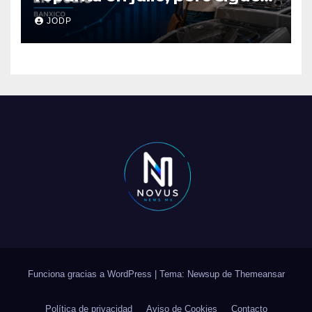
por debajo de 2025: Banxico
JODP
Funciona gracias a WordPress
|
Tema: Newsup de
Themeansar
Política de privacidad
Aviso de Cookies
Contacto