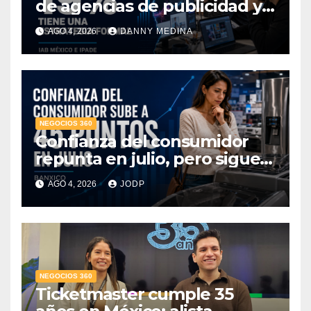
de agencias de publicidad y
pone en jaque el cobro por
AGO 4, 2026
DANNY MEDINA
hora: IAB México e IPADE
NEGOCIOS 360
Confianza del consumidor
repunta en julio, pero sigue
por debajo de 2025: Banxico
AGO 4, 2026
JODP
NEGOCIOS 360
Ticketmaster cumple 35