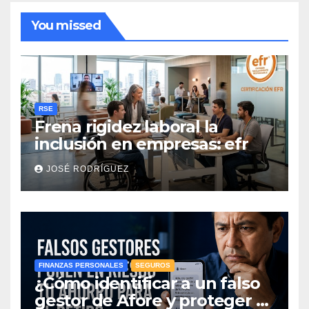
You missed
RSE
Frena rigidez laboral la
inclusión en empresas: efr
JOSÉ RODRÍGUEZ
FINANZAS PERSONALES
SEGUROS
¿Cómo identificar a un falso
gestor de Afore y proteger el