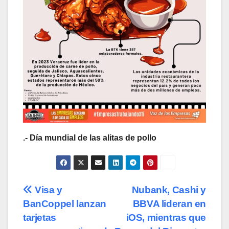
.- Día mundial de las alitas de pollo
Navegación
Visa y
Nubank, Cashi y
BanCoppel lanzan
BBVA lideran en
de
tarjetas
iOS, mientras que