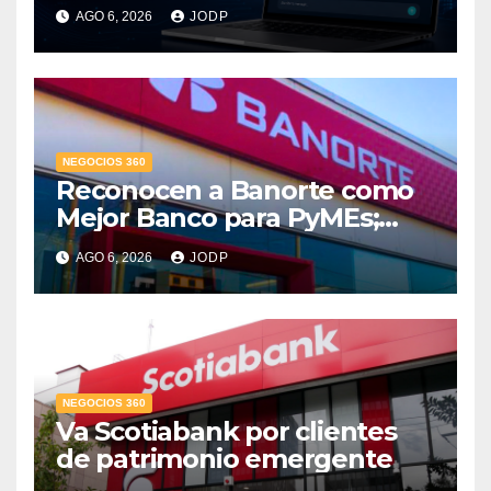
pasará con las
AGO 6, 2026
JODP
conversaciones?
NEGOCIOS 360
Reconocen a Banorte como
Mejor Banco para PyMEs;
supera 14% del mercado
AGO 6, 2026
JODP
crediticio
NEGOCIOS 360
Va Scotiabank por clientes
de patrimonio emergente