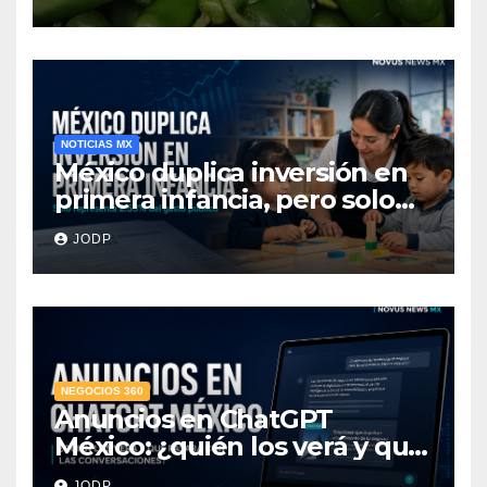
hospitalizados
NOTICIAS MX
México duplica inversión en
primera infancia, pero solo
destina 2.53% del gasto
JODP
público
NEGOCIOS 360
Anuncios en ChatGPT
México: ¿quién los verá y qué
pasará con las
JODP