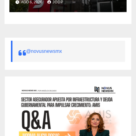
AGO 6, 2026
JODP
@novusnewsmx