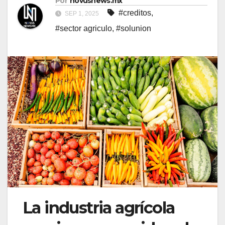
Por
novusnews.mx
#creditos
,
SEP 1, 2025
#sector agriculo
,
#solunion
La industria agrícola