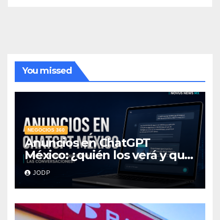
You missed
NEGOCIOS 360
Anuncios en ChatGPT
México: ¿quién los verá y qué
pasará con las
JODP
conversaciones?