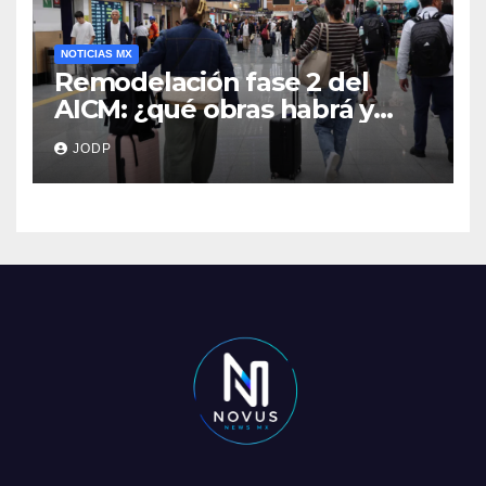
NOTICIAS MX
Remodelación fase 2 del
AICM: ¿qué obras habrá y
afectarán los vuelos durante
JODP
2026 y 2027?