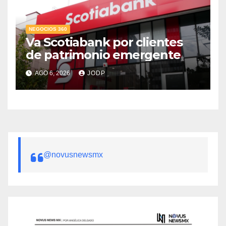
NEGOCIOS 360
Va Scotiabank por clientes
de patrimonio emergente
AGO 6, 2026
JODP
@novusnewsmx