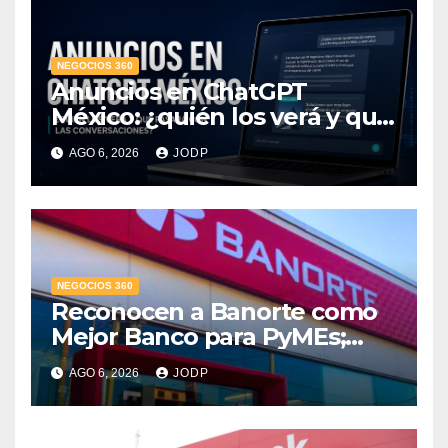
NEGOCIOS 360
Anuncios en ChatGPT
México: ¿quién los verá y qué
pasará con las
AGO 6, 2026
JODP
conversaciones?
NEGOCIOS 360
Reconocen a Banorte como
Mejor Banco para PyMEs;
supera 14% del mercado
AGO 6, 2026
JODP
crediticio