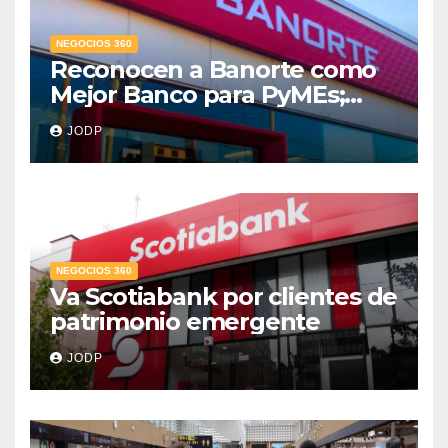
NEGOCIOS 360
Reconocen a Banorte como
Mejor Banco para PyMEs;
supera 14% del mercado
JODP
crediticio
NEGOCIOS 360
Va Scotiabank por clientes de
patrimonio emergente
JODP