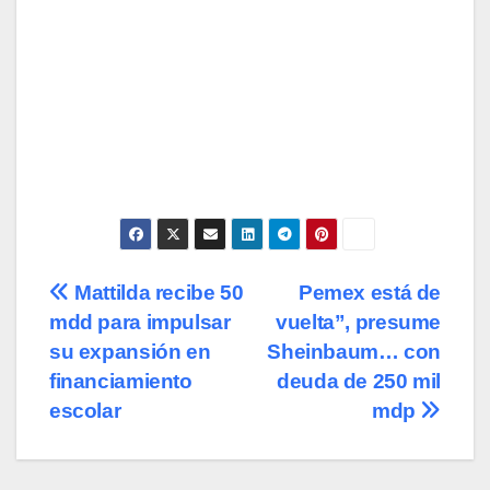
Navegación
Mattilda recibe 50
Pemex está de
mdd para impulsar
vuelta”, presume
de
su expansión en
Sheinbaum… con
entradas
financiamiento
deuda de 250 mil
escolar
mdp