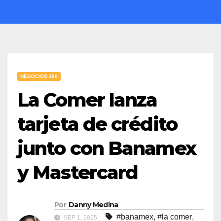
NEGOCIOS 360
La Comer lanza
tarjeta de crédito
junto con Banamex
y Mastercard
Por
Danny Medina
#banamex
,
#la comer
,
SEP 1, 2025