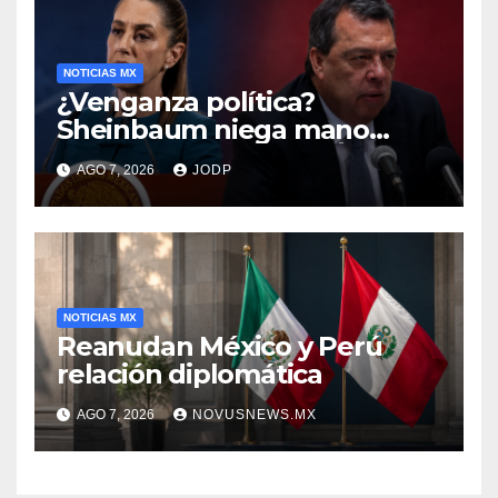
NOTICIAS MX
¿Venganza política?
Sheinbaum niega mano
negra en captura de Ángel
AGO 7, 2026
JODP
Aguirre
NOTICIAS MX
Reanudan México y Perú
relación diplomática
AGO 7, 2026
NOVUSNEWS.MX