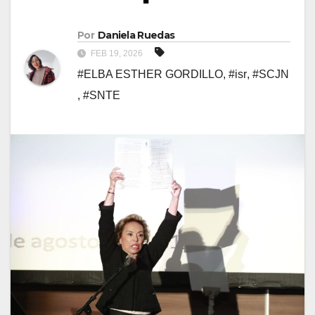
Por
Daniela Ruedas
FEB 19, 2026
#ELBA ESTHER GORDILLO
,
#isr
,
#SCJN
,
#SNTE