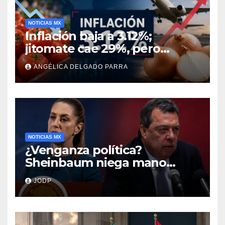
NOTICIAS MX
Inflación baja a 3.12%;
jitomate cae 29%, pero
cebolla y vuelos se
ANGÉLICA DELGADO PARRA
encarecen
NOTICIAS MX
¿Venganza política?
Sheinbaum niega mano
negra en captura de Ángel
JODP
Aguirre