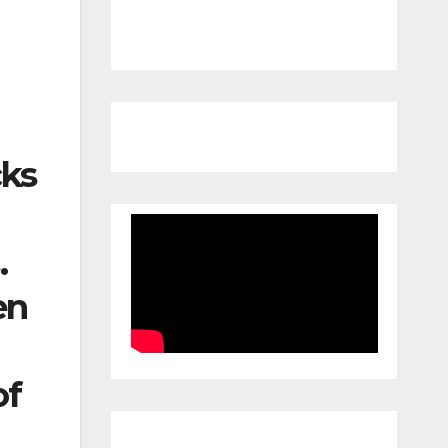
n
cks
.
en
of