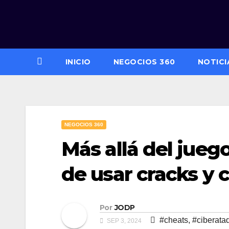
Saltar
al
contenido
INICIO
NEGOCIOS 360
NOTICI
NEGOCIOS 360
Más allá del juego
de usar cracks y 
Por
JODP
#cheats
,
#ciberata
SEP 3, 2024