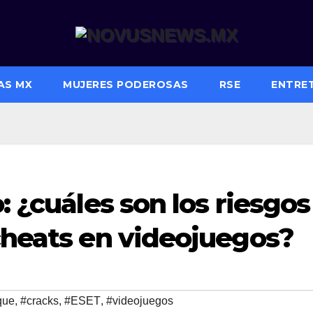
AS MX
MUJERES PODEROSAS
RSE
ENTRE
: ¿cuáles son los riesgos
cheats en videojuegos?
que
,
#cracks
,
#ESET
,
#videojuegos