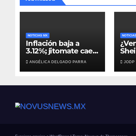
NOTICIAS MX
NOTICIA
Inflación baja a
¿Ven
3.12%; jitomate cae
She
29%, pero cebolla y
man
ANGÉLICA DELGADO PARRA
JODP
vuelos se encarecen
capt
Agui