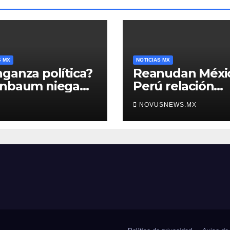
S MX
NOTICIAS MX
ganza política?
Reanudan Méxi
inbaum niega
Perú relación
o negra en
diplomática
NOVUSNEWS.MX
ura de Ángel
rre