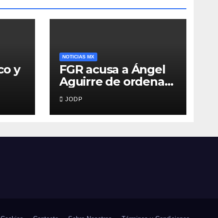
NOTICIAS MX
co y
FGR acusa a Ángel
Aguirre de ordenar
destruir videos
JODP
clave del caso
Ayotzinapa