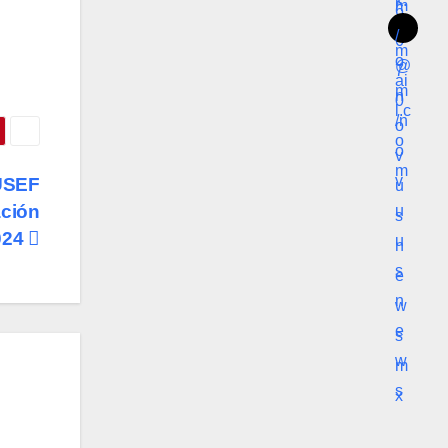
USEF
ación
024