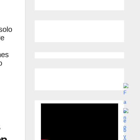
solo
ve
nes
o
s
en