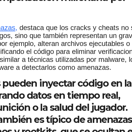
nazas,
destaca que los cracks y cheats no 
uegos, sino que también representan un gra
or ejemplo, alteran archivos ejecutables o
ificando el código para eliminar verificacio
similar a técnicas utilizadas por malware, l
lware a detectarlos como amenazas.
s pueden inyectar código en la
rando datos en tiempo real,
ición o la salud del jugador.
ambién es típico de amenaza
s y rootkits, que se ocultan 