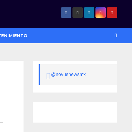
TENIMIENTO
@novusnewsmx