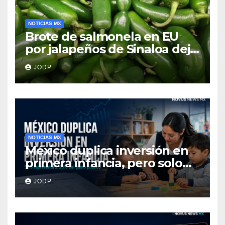
NOTICIAS MX
Brote de salmonela en EU
por jalapeños de Sinaloa deja
345 enfermos y 36
JODP
hospitalizados
NOTICIAS MX
México duplica inversión en
primera infancia, pero solo
destina 2.53% del gasto
JODP
público