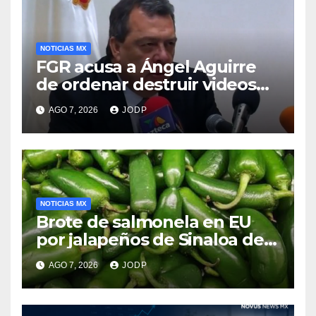
NOTICIAS MX
FGR acusa a Ángel Aguirre
de ordenar destruir videos
clave del caso Ayotzinapa
AGO 7, 2026
JODP
NOTICIAS MX
Brote de salmonela en EU
por jalapeños de Sinaloa deja
345 enfermos y 36
AGO 7, 2026
JODP
hospitalizados