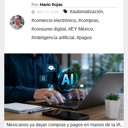
Por
Mario Rojas
#automatización
,
MAY 13, 2026
#comercio electrónico
,
#compras
,
#consumo digital
,
#EY México
,
#inteligencia artificial
,
#pagos
Mexicanos ya dejan compras y pagos en manos de la IA,