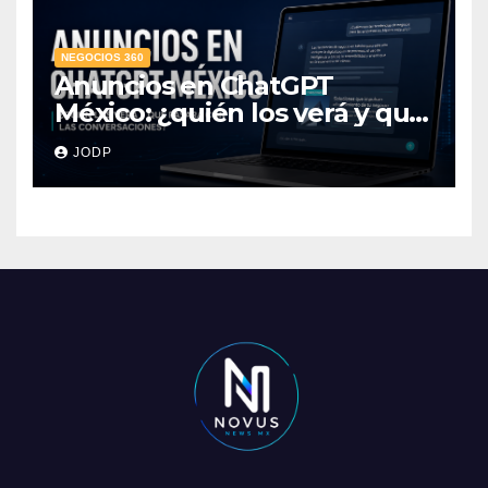
NEGOCIOS 360
Anuncios en ChatGPT
México: ¿quién los verá y qué
pasará con las
JODP
conversaciones?