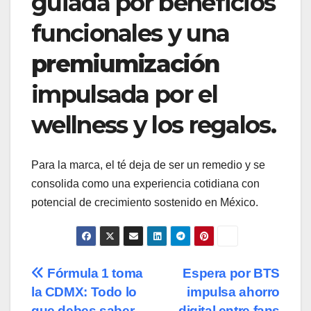
guiada por beneficios
funcionales y una
premiumización
impulsada por el
wellness y los regalos.
Para la marca, el té deja de ser un remedio y se
consolida como una experiencia cotidiana con
potencial de crecimiento sostenido en México.
Navegación
Fórmula 1 toma
Espera por BTS
la CDMX: Todo lo
impulsa ahorro
de
que debes saber
digital entre fans