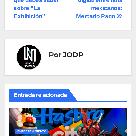
entradas
sobre “La
mexicanos:
Exhibición”
Mercado Pago
Por
JODP
Entrada relacionada
ENTRETENIMIENTO