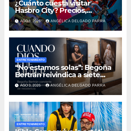
¿Cuánto cuesta visitar
Hasbro City? Precios,
atracciones y actividades de
AGO 6, 2026
ANGÉLICA DELGADO PARRA
Summer Fest
ENTRETENIMIENTO
“No estamos solas”: Begoña
Bertrán reivindica a siete
diosas en “Cuando Dios fue
AGO 3, 2026
ANGÉLICA DELGADO PARRA
mujer”
ENTRETENIMIENTO