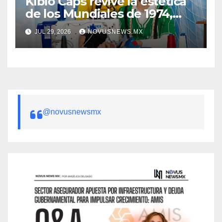
Kiblo Caps revive la estética
de los Mundiales de 1974,
1986, 1990 y 1998
JUL 29, 2026
NOVUSNEWS.MX
@novusnewsmx