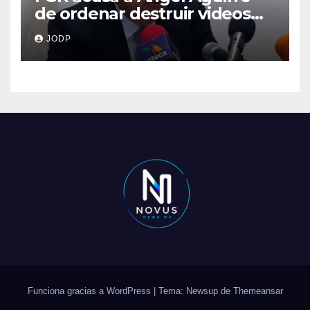
de ordenar destruir videos
clave del caso Ayotzinapa
JODP
Funciona gracias a WordPress
|
Tema: Newsup de
Themeansar