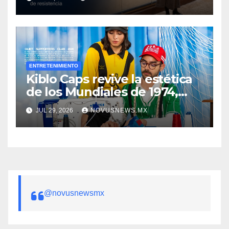
mujer”
ENTRETENIMIENTO
Kiblo Caps revive la estética
de los Mundiales de 1974,
1986, 1990 y 1998
JUL 29, 2026
NOVUSNEWS.MX
@novusnewsmx