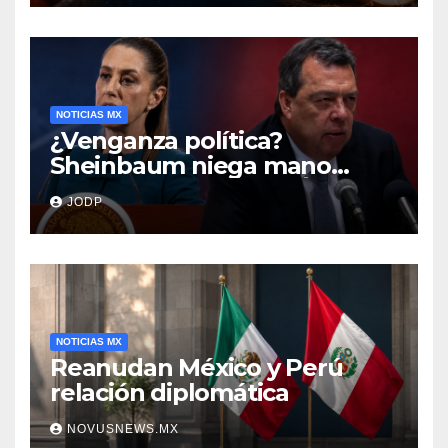
NOTICIAS MX
¿Venganza política?
Sheinbaum niega mano
negra en captura de Ángel
JODP
Aguirre
NOTICIAS MX
Reanudan México y Perú
relación diplomática
NOVUSNEWS.MX