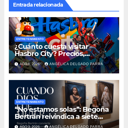
Entrada relacionada
ENTRETENIMIENTO
¿Cuánto cuesta visitar
Hasbro City? Precios,
atracciones y actividades de
AGO 6, 2026
ANGÉLICA DELGADO PARRA
Summer Fest
ENTRETENIMIENTO
“No estamos solas”: Begoña
Bertrán reivindica a siete
diosas en “Cuando Dios fue
AGO 3, 2026
ANGÉLICA DELGADO PARRA