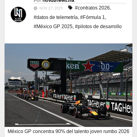
Por
novusnews.mx
#contratos 2026
,
NOV 27, 2025
#datos de telemetría
,
#Fórmula 1
,
#México GP 2025
,
#pilotos de desarrollo
México GP concentra 90% del talento joven rumbo 2026