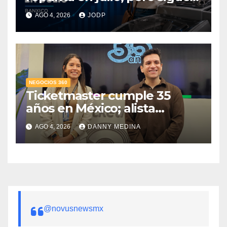
por debajo de 2025: Banxico
AGO 4, 2026
JODP
NEGOCIOS 360
Ticketmaster cumple 35
años en México; alista
apuesta por IA tras emitir 22
AGO 4, 2026
DANNY MEDINA
millones de boletos
@novusnewsmx