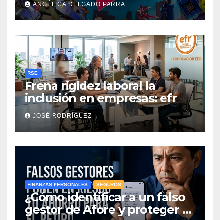
ANGÉLICA DELGADO PARRA
RSE
Frena rigidez laboral la
inclusión en empresas: efr
JOSÉ RODRÍGUEZ
FINANZAS PERSONALES
SEGUROS
¿Cómo identificar a un falso
gestor de Afore y proteger el