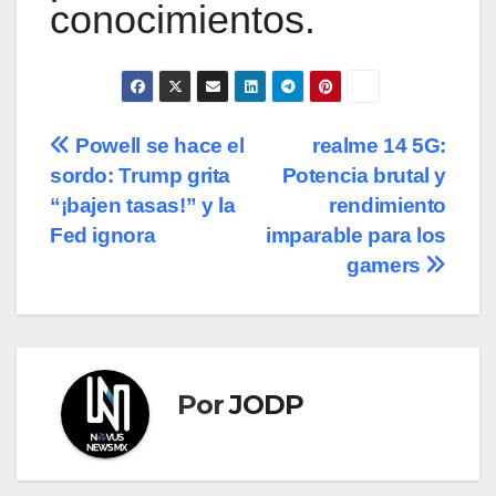
conocimientos.
Navegación
Powell se hace el
realme 14 5G:
sordo: Trump grita
Potencia brutal y
de
“¡bajen tasas!” y la
rendimiento
entradas
Fed ignora
imparable para los
gamers
Por
JODP