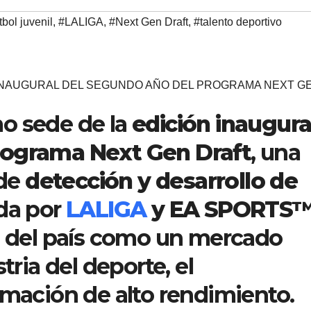
tbol juvenil
,
#LALIGA
,
#Next Gen Draft
,
#talento deportivo
 INAUGURAL DEL SEGUNDO AÑO DEL PROGRAMA NEXT G
o sede de la
edición inaugura
rograma Next Gen Draft
, una
 de
detección y desarrollo de
da por
LALIGA
y EA SPORTS
ón del país como un mercado
tria del deporte, el
rmación de alto rendimiento.