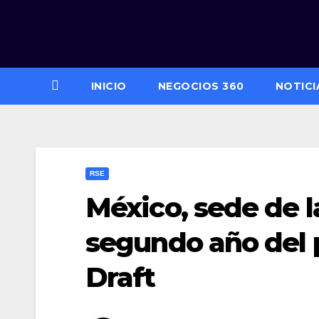
Saltar
al
contenido
INICIO
NEGOCIOS 360
NOTICI
RSE
México, sede de l
segundo año del
Draft