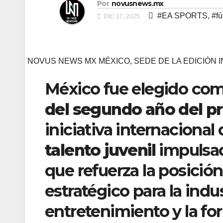
Por
novusnews.mx
#EA SPORTS
,
#fú
DIC 17, 2025
NOVUS NEWS MX MÉXICO, SEDE DE LA EDICIÓN
México fue elegido com
del segundo año del p
iniciativa internacional
talento juvenil
impulsa
que refuerza la posici
estratégico para la indus
entretenimiento y la fo