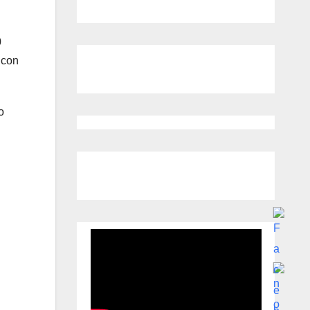
0
 con
o