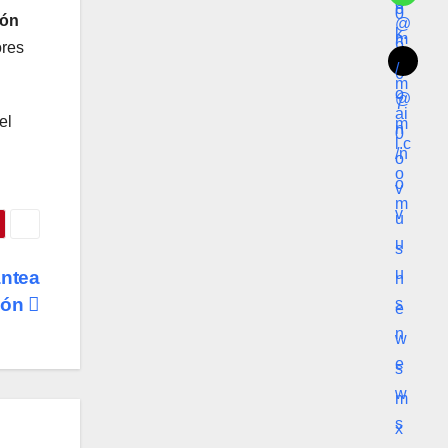
ión
ores
el
antea
ción