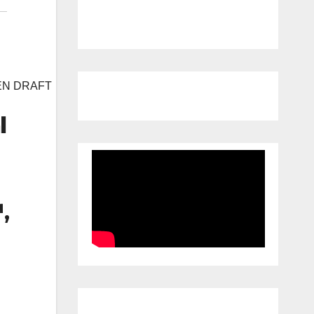
EN DRAFT
l
™
,