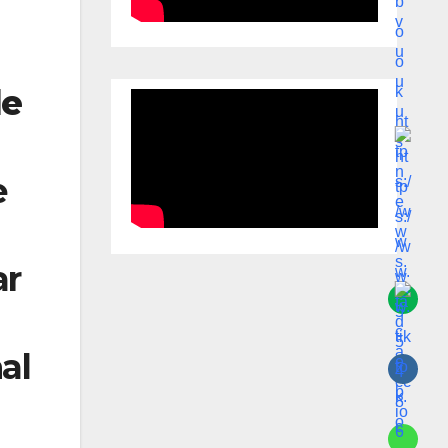
de
e
ar
al