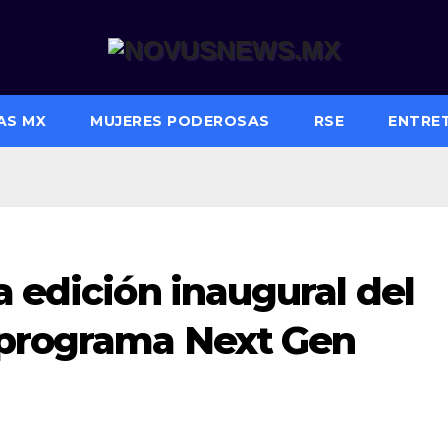
AS MX
MUJERES PODEROSAS
RSE
ENTRE
a edición inaugural del
 programa Next Gen