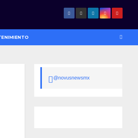
TENIMIENTO
@novusnewsmx