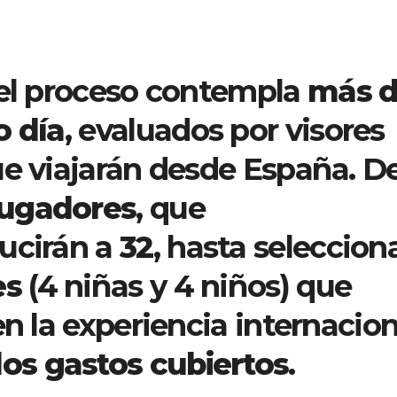
 el proceso contempla
más 
o día
, evaluados por visores
ue viajarán desde España. D
jugadores
, que
ucirán a
32
, hasta seleccion
es
(4 niñas y 4 niños) que
en la experiencia internacion
los gastos cubiertos
.