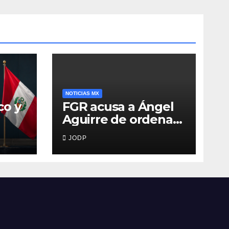
NOTICIAS MX
co y
FGR acusa a Ángel
Aguirre de ordenar
destruir videos
JODP
clave del caso
Ayotzinapa