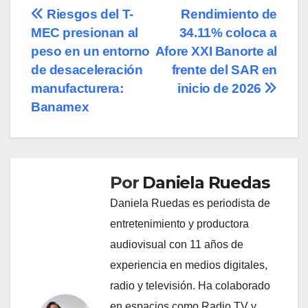
Navegación
Riesgos del T-
Rendimiento de
MEC presionan al
34.11% coloca a
de
peso en un entorno
Afore XXI Banorte al
entradas
de desaceleración
frente del SAR en
manufacturera:
inicio de 2026
Banamex
Por
Daniela Ruedas
Daniela Ruedas es periodista de
entretenimiento y productora
audiovisual con 11 años de
experiencia en medios digitales,
radio y televisión. Ha colaborado
en espacios como Radio TV y