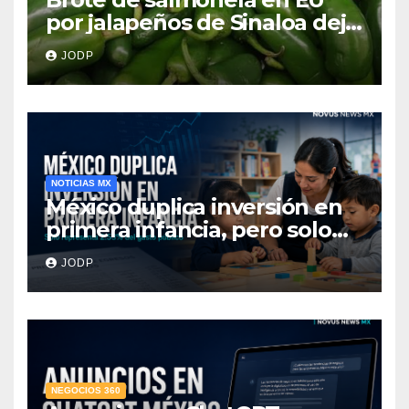
por jalapeños de Sinaloa deja
345 enfermos y 36
JODP
hospitalizados
NOTICIAS MX
México duplica inversión en
primera infancia, pero solo
destina 2.53% del gasto
JODP
público
NEGOCIOS 360