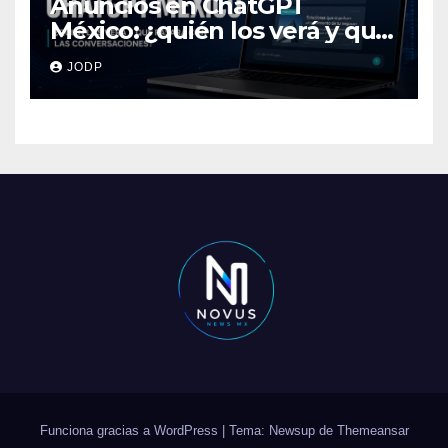
Anuncios en ChatGPT
México: ¿quién los verá y qué
pasará con las
JODP
conversaciones?
Funciona gracias a WordPress
|
Tema: Newsup de
Themeansar