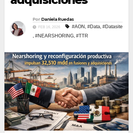
Por
Daniela Ruedas
#AON
,
#Data
,
#Datasite
FEB 16, 2026
,
#NEARSHORING
,
#TTR