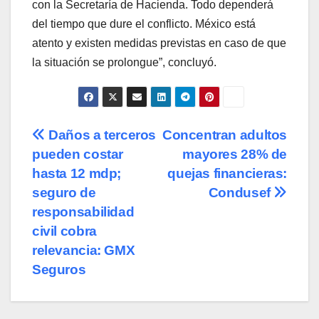
con la Secretaría de Hacienda. Todo dependerá
del tiempo que dure el conflicto. México está
atento y existen medidas previstas en caso de que
la situación se prolongue”, concluyó.
Navegación
Daños a terceros
Concentran adultos
pueden costar
mayores 28% de
de
hasta 12 mdp;
quejas financieras:
entradas
seguro de
Condusef
responsabilidad
civil cobra
relevancia: GMX
Seguros