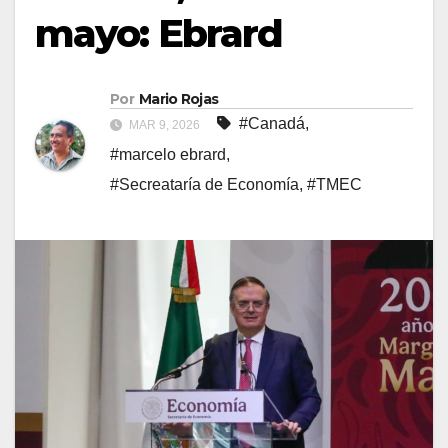
mayo: Ebrard
Por
Mario Rojas
#Canadá
,
MAR 9, 2026
#marcelo ebrard
,
#Secreataría de Economía
,
#TMEC