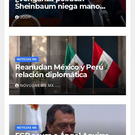
Sheinbaum niega mano
negra en captura de Ángel
JODP
Aguirre
NOTICIAS MX
Reanudan México y Perú
relación diplomática
NOVUSNEWS.MX
NOTICIAS MX