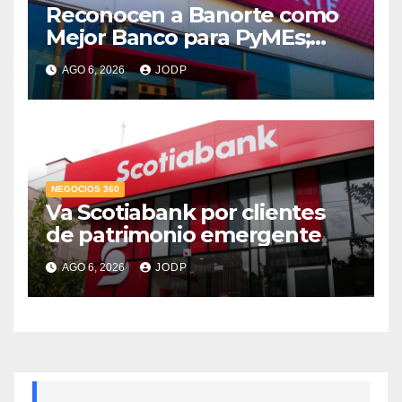
Reconocen a Banorte como
Mejor Banco para PyMEs;
supera 14% del mercado
AGO 6, 2026
JODP
crediticio
NEGOCIOS 360
Va Scotiabank por clientes
de patrimonio emergente
AGO 6, 2026
JODP