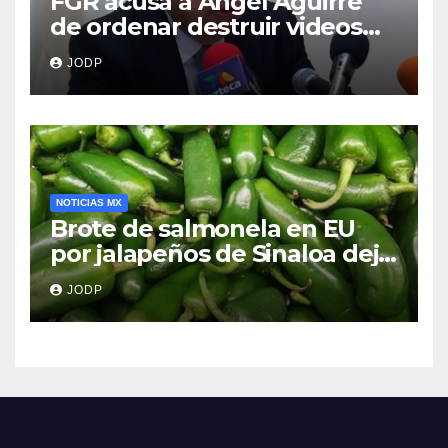
FGR acusa a Ángel Aguirre
de ordenar destruir videos
clave del caso Ayotzinapa
JODP
NOTICIAS MX
Brote de salmonela en EU
por jalapeños de Sinaloa deja
345 enfermos y 36
JODP
hospitalizados