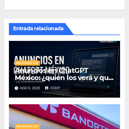
Entrada relacionada
NEGOCIOS 360
Anuncios en ChatGPT
México: ¿quién los verá y qué
pasará con las
AGO 6, 2026
JODP
conversaciones?
NEGOCIOS 360