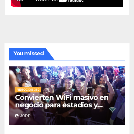
You missed
NEGOCIOS 360
Convierten WiFi masivo en
negocio para estadios y
festivales
JODP