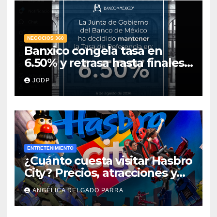
NEGOCIOS 360
Banxico congela tasa en
6.50% y retrasa hasta finales
de 2027 la meta de inflación
JODP
ENTRETENIMIENTO
¿Cuánto cuesta visitar Hasbro
City? Precios, atracciones y
actividades de Summer Fest
ANGÉLICA DELGADO PARRA