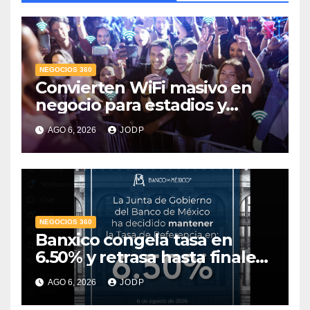
NEGOCIOS 360
Convierten WiFi masivo en
negocio para estadios y
festivales
AGO 6, 2026
JODP
NEGOCIOS 360
Banxico congela tasa en
6.50% y retrasa hasta finales
de 2027 la meta de inflación
AGO 6, 2026
JODP