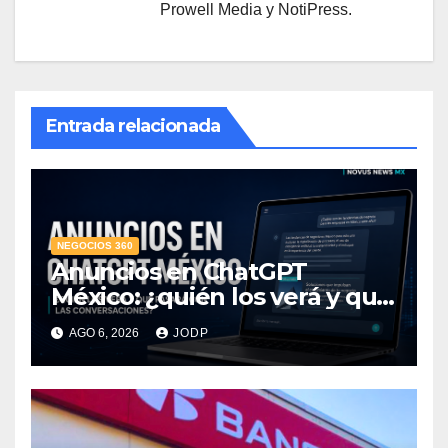
Prowell Media y NotiPress.
Entrada relacionada
NEGOCIOS 360
Anuncios en ChatGPT
México: ¿quién los verá y qué
pasará con las
AGO 6, 2026
JODP
conversaciones?