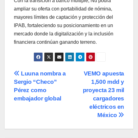
Con la transición a banco múltiple, Nu podrá
ampliar su oferta con portabilidad de nómina,
mayores límites de captación y protección del
IPAB, fortaleciendo su posicionamiento en un
mercado donde la digitalización y la inclusión
financiera continúan ganando terreno.
Navegación
Luuna nombra a
VEMO apuesta
Sergio “Checo”
1,500 mdd y
de
Pérez como
proyecta 23 mil
entradas
embajador global
cargadores
eléctricos en
México