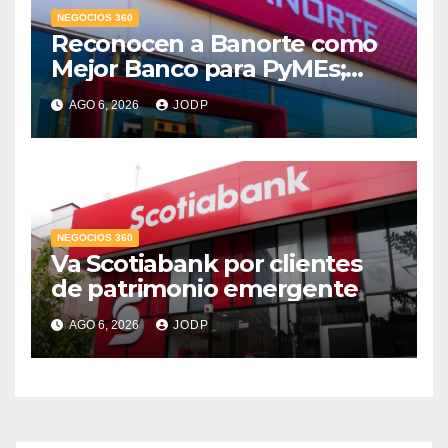
NEGOCIOS 360
Reconocen a Banorte como
Mejor Banco para PyMEs;
supera 14% del mercado
AGO 6, 2026
JODP
crediticio
NEGOCIOS 360
Va Scotiabank por clientes
de patrimonio emergente
AGO 6, 2026
JODP