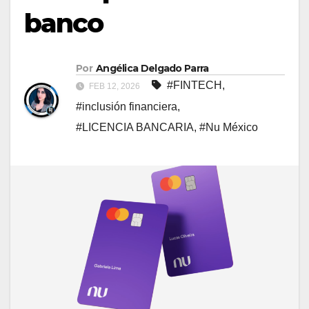
banco
Por
Angélica Delgado Parra
#FINTECH
,
FEB 12, 2026
#inclusión financiera
,
#LICENCIA BANCARIA
,
#Nu México