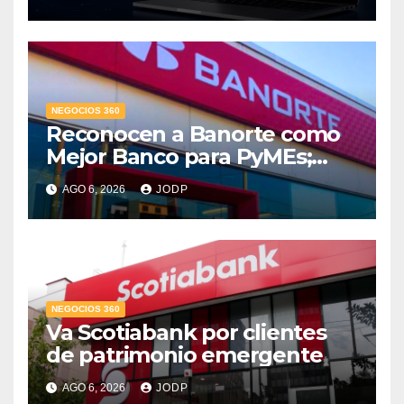
conversaciones?
NEGOCIOS 360
Reconocen a Banorte como
Mejor Banco para PyMEs;
supera 14% del mercado
AGO 6, 2026
JODP
crediticio
NEGOCIOS 360
Va Scotiabank por clientes
de patrimonio emergente
AGO 6, 2026
JODP