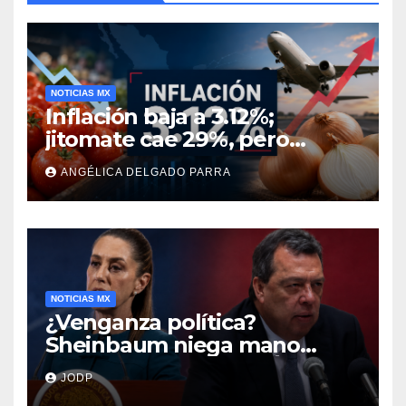
NOTICIAS MX
Inflación baja a 3.12%;
jitomate cae 29%, pero
cebolla y vuelos se
ANGÉLICA DELGADO PARRA
encarecen
NOTICIAS MX
¿Venganza política?
Sheinbaum niega mano
negra en captura de Ángel
JODP
Aguirre