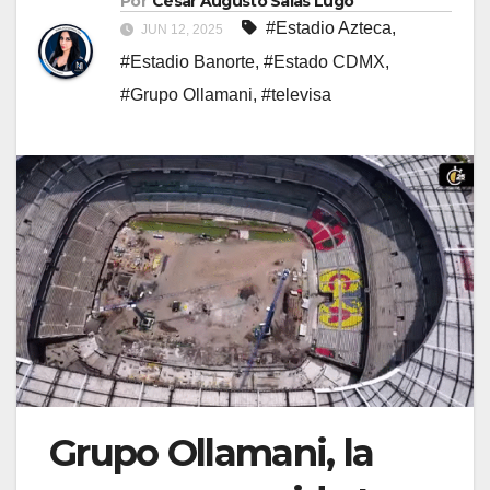
Por
César Augusto Salas Lugo
#Estadio Azteca
,
JUN 12, 2025
#Estadio Banorte
,
#Estado CDMX
,
#Grupo Ollamani
,
#televisa
Grupo Ollamani, la