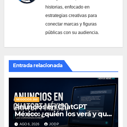
historias, enfocado en
estrategias creativas para
conectar marcas y figuras
públicas con su audiencia.
Entrada relacionada
NEGOCIOS 360
Anuncios en ChatGPT
México: ¿quién los verá y qué
pasará con las
AGO 6, 2026
JODP