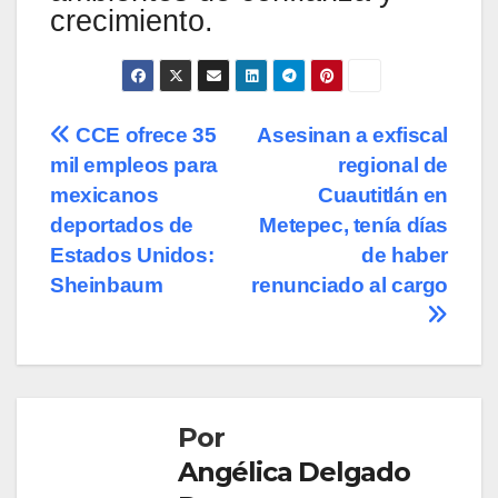
crecimiento.
Navegación
CCE ofrece 35
Asesinan a exfiscal
mil empleos para
regional de
de
mexicanos
Cuautitlán en
entradas
deportados de
Metepec, tenía días
Estados Unidos:
de haber
Sheinbaum
renunciado al cargo
Por
Angélica Delgado