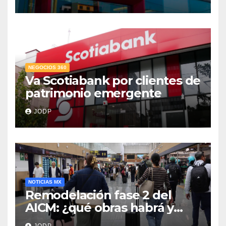
crediticio
NEGOCIOS 360
Va Scotiabank por clientes de
patrimonio emergente
JODP
NOTICIAS MX
Remodelación fase 2 del
AICM: ¿qué obras habrá y
afectarán los vuelos durante
JODP