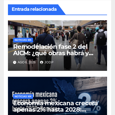
Entrada relacionada
NOTICIAS MX
Remodelación fase 2 del
AICM: ¿qué obras habrá y
afectarán los vuelos durante
AGO 6, 2026
JODP
2026 y 2027?
NOTICIAS MX
Economía mexicana crecerá
apenas 2% hasta 2028: