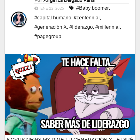
Por
Angélica Delgado Parra
#Baby boomer
,
ENE 22, 2025
#capital humano
,
#centennial
,
#generación X
,
#liderazgo
,
#millennial
,
#pagegroup
NOVUS NEWS MX DIME TU GENERACIÓN Y TE DIRÉ