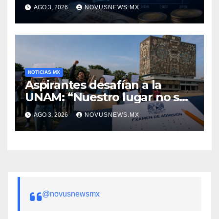
Banxico
AGO 3, 2026
NOVUSNEWS.MX
NOTICIAS MX
Aspirantes desafían a la
UNAM: “Nuestro lugar no se
negocia”
AGO 3, 2026
NOVUSNEWS.MX
@novusnewsmx