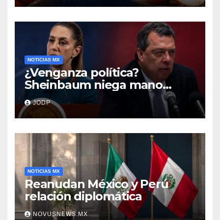
NOTICIAS MX
¿Venganza política?
Sheinbaum niega mano
negra en captura de Ángel
JODP
Aguirre
NOTICIAS MX
Reanudan México y Perú
relación diplomática
NOVUSNEWS.MX