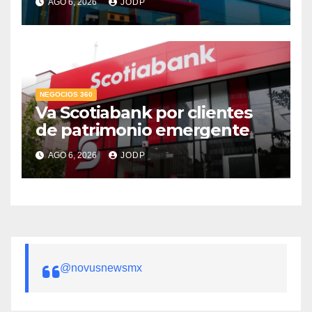
AGO 6, 2026
JODP
crediticio
NEGOCIOS 360
Va Scotiabank por clientes
de patrimonio emergente
AGO 6, 2026
JODP
@novusnewsmx