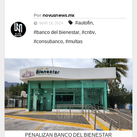
Por
novusnews.mx
#autofin
,
MAR 18, 2024
#banco del bienestar
,
#cnbv
,
#consubanco
,
#multas
PENALIZAN BANCO DEL BIENESTAR