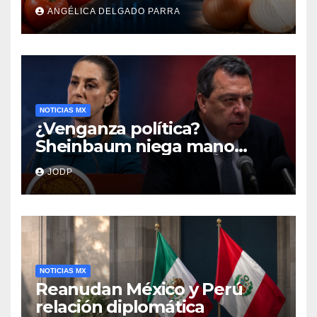
cebolla y vuelos se
ANGÉLICA DELGADO PARRA
encarecen
NOTICIAS MX
¿Venganza política?
Sheinbaum niega mano
negra en captura de Ángel
JODP
Aguirre
NOTICIAS MX
Reanudan México y Perú
relación diplomática