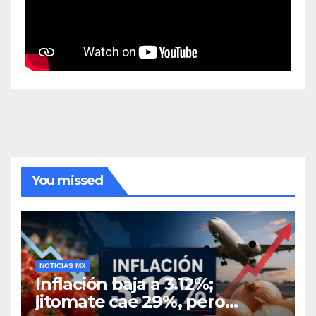
You missed
NOTICIAS MX
Inflación baja a 3.12%;
jitomate cae 29%, pero