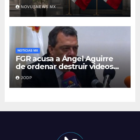
NOVUSNEWS.MX
NOTICIAS MX
FGR acusa a Ángel Aguirre
de ordenar destruir videos
clave del caso Ayotzinapa
JODP