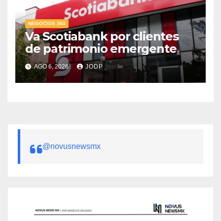
NEGOCIOS 360
Va Scotiabank por clientes
de patrimonio emergente
AGO 6, 2026
JODP
@novusnewsmx