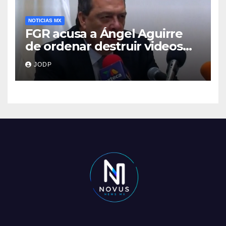
NOTICIAS MX
FGR acusa a Ángel Aguirre
de ordenar destruir videos
clave del caso Ayotzinapa
JODP