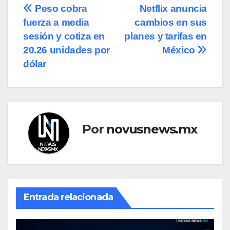
Navegación
Peso cobra
Netflix anuncia
fuerza a media
cambios en sus
de
sesión y cotiza en
planes y tarifas en
entradas
20.26 unidades por
México
dólar
Por
novusnews.mx
Entrada relacionada