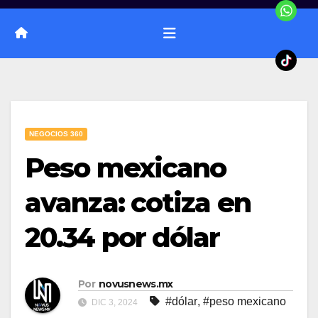
NEGOCIOS 360
Peso mexicano
avanza: cotiza en
20.34 por dólar
Por
novusnews.mx
#dólar
,
#peso mexicano
DIC 3, 2024