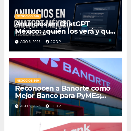
NEGOCIOS 360
Anuncios en ChatGPT
México: ¿quién los verá y qué
pasará con las
AGO 6, 2026
JODP
conversaciones?
NEGOCIOS 360
Reconocen a Banorte como
Mejor Banco para PyMEs;
supera 14% del mercado
AGO 6, 2026
JODP
crediticio