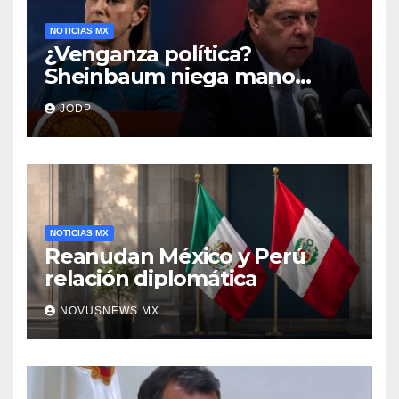
NOTICIAS MX
¿Venganza política?
Sheinbaum niega mano
negra en captura de Ángel
JODP
Aguirre
NOTICIAS MX
Reanudan México y Perú
relación diplomática
NOVUSNEWS.MX