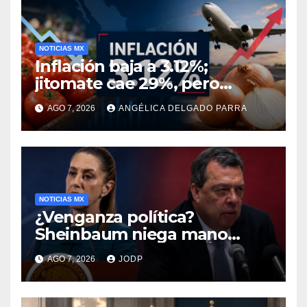
NOTICIAS MX
Inflación baja a 3.12%;
jitomate cae 29%, pero
cebolla y vuelos se
AGO 7, 2026
ANGÉLICA DELGADO PARRA
encarecen
NOTICIAS MX
¿Venganza política?
Sheinbaum niega mano
negra en captura de Ángel
AGO 7, 2026
JODP
Aguirre