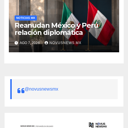
NOTICIAS MX
Reanudan México y Perú
relación diplomática
AGO 7, 2026
NOVUSNEWS.MX
@novusnewsmx