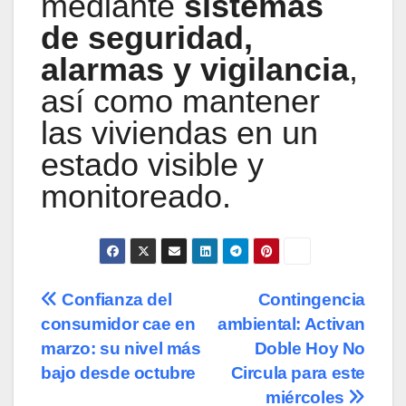
mediante
sistemas
de seguridad,
alarmas y vigilancia
,
así como mantener
las viviendas en un
estado visible y
monitoreado.
Navegación
Confianza del
Contingencia
consumidor cae en
ambiental: Activan
de
marzo: su nivel más
Doble Hoy No
entradas
bajo desde octubre
Circula para este
miércoles