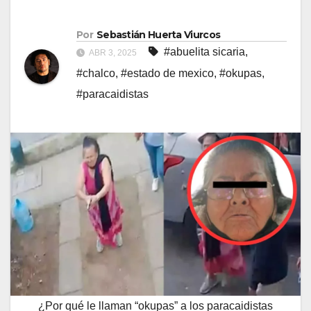
Por
Sebastián Huerta Viurcos
#abuelita sicaria
,
ABR 3, 2025
#chalco
,
#estado de mexico
,
#okupas
,
#paracaidistas
¿Por qué le llaman “okupas” a los paracaidistas