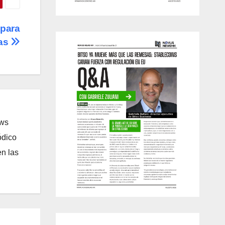
 para
ras
ews
ódico
n las