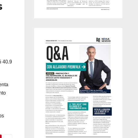
s
ó 40.9
enta
nto
os