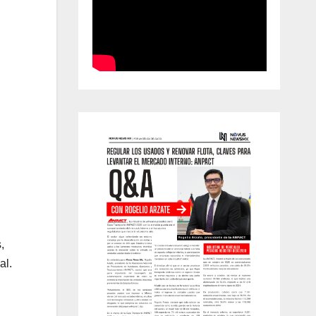
,
al.