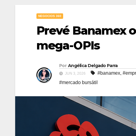
NEGOCIOS 360
Prevé Banamex ol
mega-OPIs
Por
Angélica Delgado Parra
#banamex
,
#empr
JUN 3, 2026
#mercado bursátil