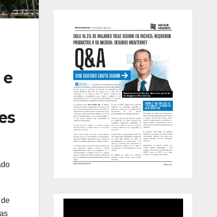
 e
es
ado
 de
tas