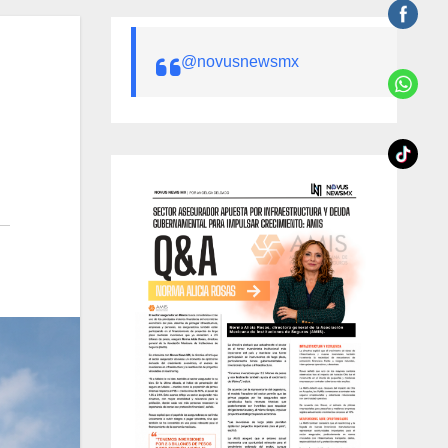
@novusnewsmx