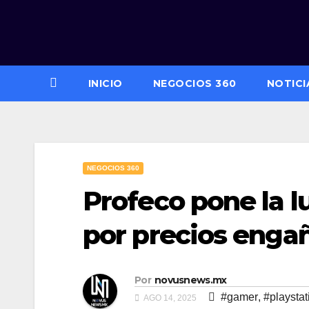
Saltar
al
contenido
INICIO
NEGOCIOS 360
NOTICI
NEGOCIOS 360
Profeco pone la l
por precios enga
Por
novusnews.mx
#gamer
,
#playstat
AGO 14, 2025