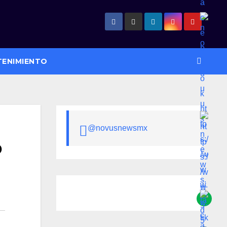
TENIMIENTO
@novusnewsmx
o