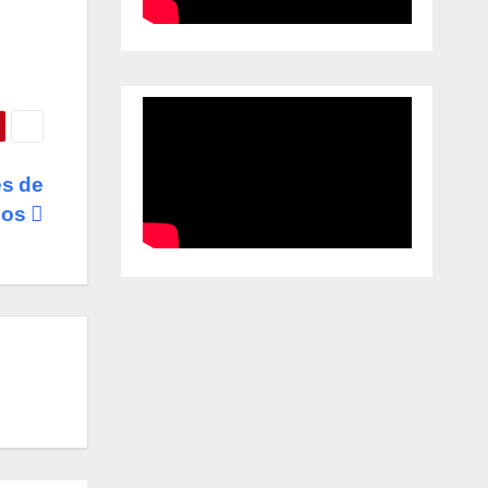
es de
años