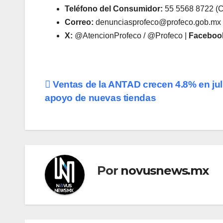
Teléfono del Consumidor:
55 5568 8722 (CD
Correo:
denunciasprofeco@profeco.gob.mx
X:
@AtencionProfeco / @Profeco |
Faceboo
Navegación
Ventas de la ANTAD crecen 4.8% en jul
apoyo de nuevas tiendas
de
entradas
Por
novusnews.mx