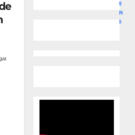
 de
n
gar.