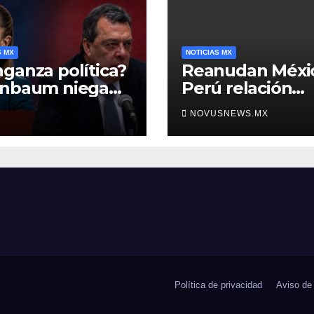
S MX
NOTICIAS MX
ganza política?
Reanudan Méxi
inbaum niega
Perú relación
o negra en
diplomática
NOVUSNEWS.MX
ura de Ángel
rre
Política de privacidad
Aviso de