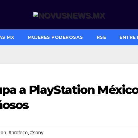
AS MX
MUJERES PODEROSAS
RSE
ENTRE
upa a PlayStation Méxic
ñosos
ion
,
#profeco
,
#sony