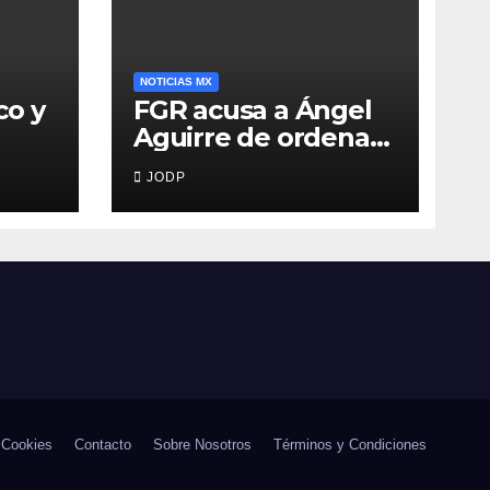
NOTICIAS MX
co y
FGR acusa a Ángel
Aguirre de ordenar
destruir videos
JODP
clave del caso
Ayotzinapa
 Cookies
Contacto
Sobre Nosotros
Términos y Condiciones