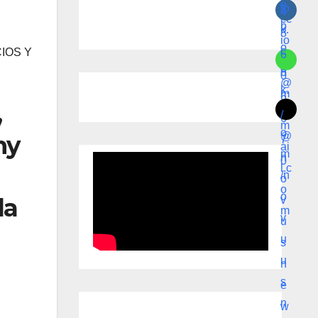
IOS Y
,
ny
la