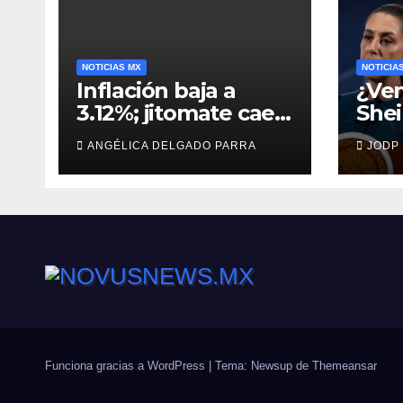
NOTICIAS MX
NOTICIA
Inflación baja a
¿Ven
3.12%; jitomate cae
She
29%, pero cebolla y
man
ANGÉLICA DELGADO PARRA
JODP
vuelos se encarecen
capt
Agui
Funciona gracias a WordPress
|
Tema: Newsup de
Themeansar