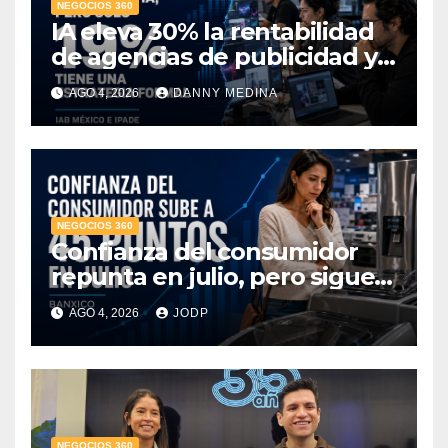
NEGOCIOS 360
IA eleva 30% la rentabilidad
de agencias de publicidad y
pone en jaque el cobro por
AGO 4, 2026
DANNY MEDINA
hora: IAB México e IPADE
NEGOCIOS 360
Confianza del consumidor
repunta en julio, pero sigue
por debajo de 2025: Banxico
AGO 4, 2026
JODP
NEGOCIOS 360