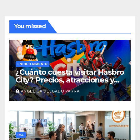
You missed
ENTRETENIMIENTO
¿Cuánto cuesta visitar Hasbro
City? Precios, atracciones y
actividades de Summer Fest
ANGÉLICA DELGADO PARRA
RSE