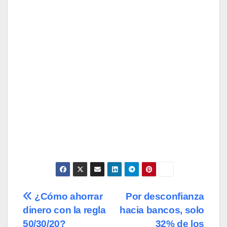
Navegación
¿Cómo ahorrar
Por desconfianza
dinero con la regla
hacia bancos, solo
de
50/30/20?
32% de los