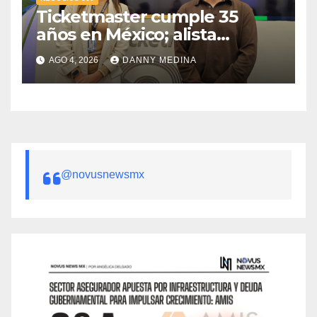
Ticketmaster cumple 35
años en México; alista
apuesta por IA tras emitir 22
AGO 4, 2026
DANNY MEDINA
millones de boletos
@novusnewsmx