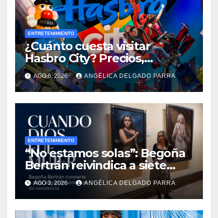
ENTRETENIMIENTO
¿Cuánto cuesta visitar
Hasbro City? Precios,
atracciones y actividades de
AGO 6, 2026
ANGÉLICA DELGADO PARRA
Summer Fest
ENTRETENIMIENTO
“No estamos solas”: Begoña
Bertrán reivindica a siete
diosas en “Cuando Dios fue
AGO 3, 2026
ANGÉLICA DELGADO PARRA
mujer”