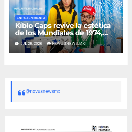
ENTRETENIMIENTO
Kiblo Caps revive la estética
de los Mundiales de 1974,
1986, 1990 y 1998
JUL 29, 2026
NOVUSNEWS.MX
@novusnewsmx