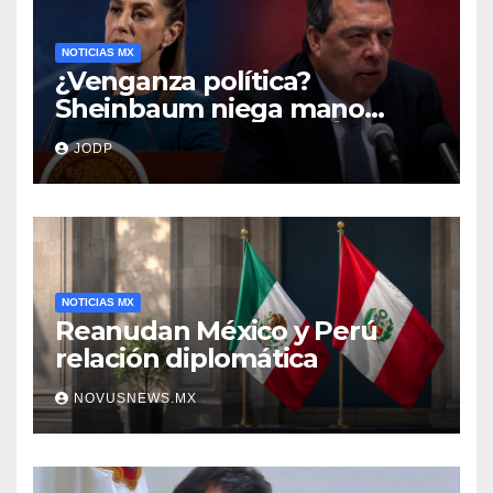
NOTICIAS MX
¿Venganza política?
Sheinbaum niega mano
negra en captura de Ángel
JODP
Aguirre
NOTICIAS MX
Reanudan México y Perú
relación diplomática
NOVUSNEWS.MX