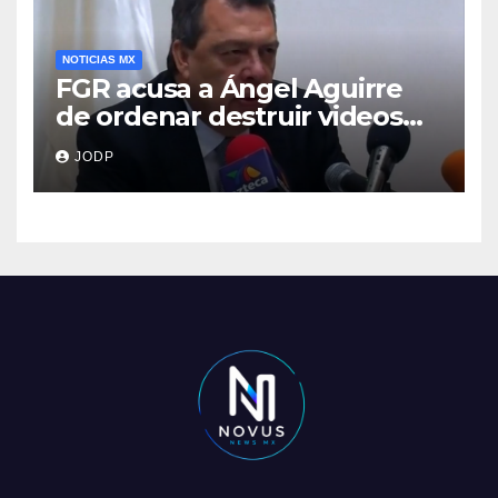
NOTICIAS MX
FGR acusa a Ángel Aguirre
de ordenar destruir videos
clave del caso Ayotzinapa
JODP