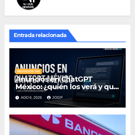
Entrada relacionada
NEGOCIOS 360
Anuncios en ChatGPT
México: ¿quién los verá y qué
pasará con las
AGO 6, 2026
JODP
conversaciones?