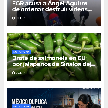
FGR acusa a Ángel Aguirre
de ordenar destruir videos
clave del caso Ayotzinapa
JODP
NOTICIAS MX
Brote de salmonela en EU
por jalapeños de Sinaloa deja
345 enfermos y 36
JODP
hospitalizados
NOTICIAS MX