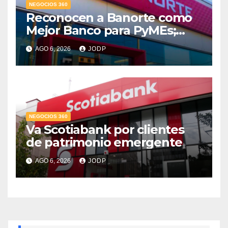
NEGOCIOS 360
Reconocen a Banorte como
Mejor Banco para PyMEs;
supera 14% del mercado
AGO 6, 2026
JODP
crediticio
NEGOCIOS 360
Va Scotiabank por clientes
de patrimonio emergente
AGO 6, 2026
JODP