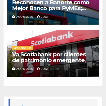
Reconocen a Banorte como
Mejor Banco para PyMEs;
supera 14% del mercado
AGO 6, 2026
JODP
crediticio
NEGOCIOS 360
Va Scotiabank por clientes
de patrimonio emergente
AGO 6, 2026
JODP