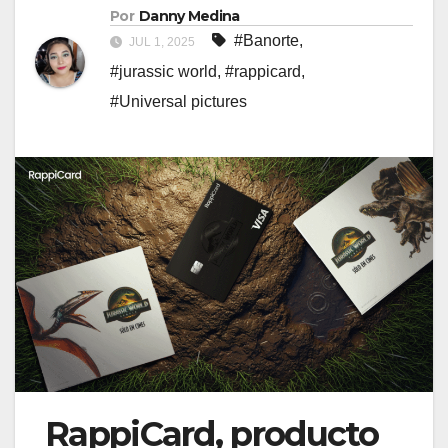
Por
Danny Medina
#Banorte
,
JUL 1, 2025
#jurassic world
,
#rappicard
,
#Universal pictures
RappiCard, producto