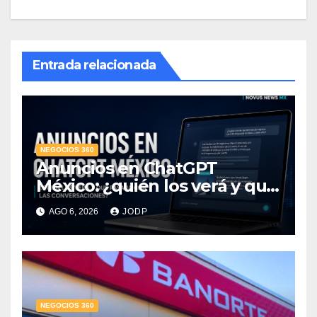
Entrada relacionada
NEGOCIOS 360
Anuncios en ChatGPT
México: ¿quién los verá y qué
pasará con las
AGO 6, 2026
JODP
conversaciones?
NEGOCIOS 360