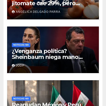
jitomate cae 29%, pero
cebolla y vuelos se
ANGÉLICA DELGADO PARRA
encarecen
NOTICIAS MX
¿Venganza política?
Sheinbaum niega mano
negra en captura de Ángel
JODP
Aguirre
NOTICIAS MX
Reanudan México y Perú