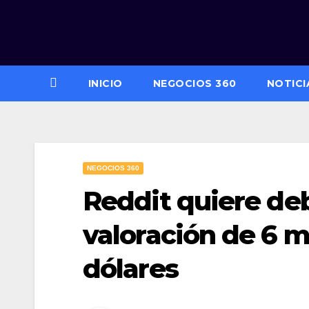
Saltar
al
contenido
INICIO
NEGOCIOS 360
NOTICI
NEGOCIOS 360
Reddit quiere deb
valoración de 6 m
dólares