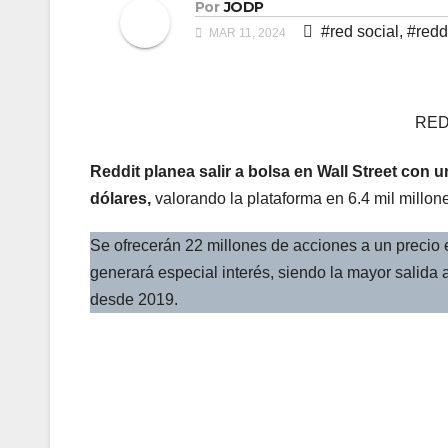
Por
JODP
#red social
,
#redd
MAR 11, 2024
RED
Reddit planea salir a bolsa en Wall Street con 
dólares,
valorando la plataforma en 6.4 mil millon
Se ofrecerán 22 millones de acciones a un precio e
generará especial interés, siendo la mayor salida 
desde 2019.