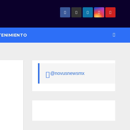
TENIMIENTO
@novusnewsmx