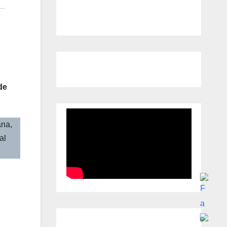
de
ana,
al