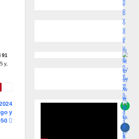
i 91
5 y,
2024
sgo y
2050