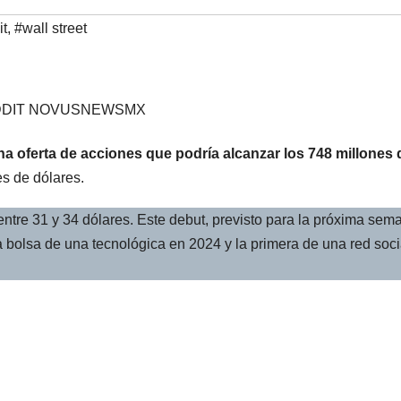
it
,
#wall street
DIT NOVUSNEWSMX
una oferta de acciones que podría alcanzar los 748 millones 
es de dólares.
ntre 31 y 34 dólares. Este debut, previsto para la próxima sem
a bolsa de una tecnológica en 2024 y la primera de una red soci