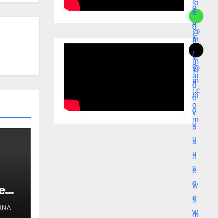
 en
INA
ras