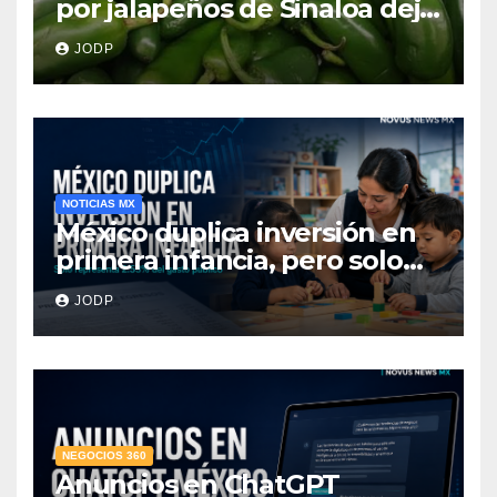
por jalapeños de Sinaloa deja
345 enfermos y 36
JODP
hospitalizados
NOTICIAS MX
México duplica inversión en
primera infancia, pero solo
destina 2.53% del gasto
JODP
público
NEGOCIOS 360
Anuncios en ChatGPT