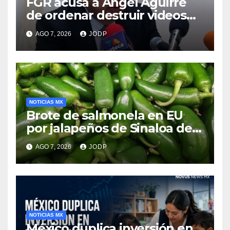
FGR acusa a Ángel Aguirre
de ordenar destruir videos
clave del caso Ayotzinapa
AGO 7, 2026
JODP
NOTICIAS MX
Brote de salmonela en EU
por jalapeños de Sinaloa deja
345 enfermos y 36
AGO 7, 2026
JODP
hospitalizados
NOTICIAS MX
México duplica inversión en