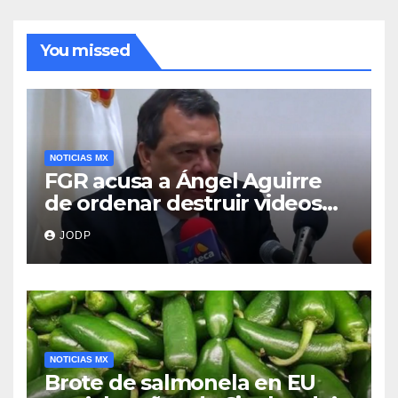
You missed
NOTICIAS MX
FGR acusa a Ángel Aguirre
de ordenar destruir videos
clave del caso Ayotzinapa
JODP
NOTICIAS MX
Brote de salmonela en EU