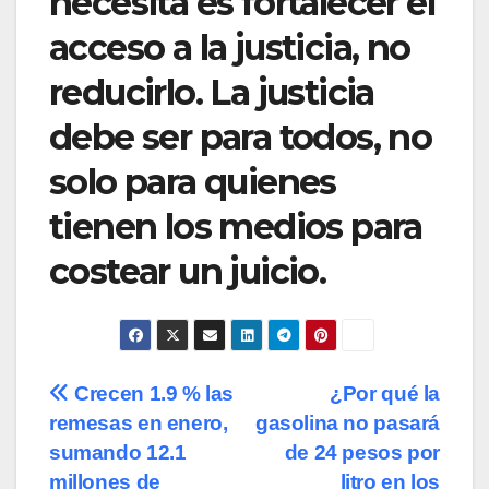
necesita es fortalecer el
acceso a la justicia, no
reducirlo. La justicia
debe ser para todos, no
solo para quienes
tienen los medios para
costear un juicio.
Navegación
Crecen 1.9 % las
¿Por qué la
remesas en enero,
gasolina no pasará
de
sumando 12.1
de 24 pesos por
millones de
litro en los