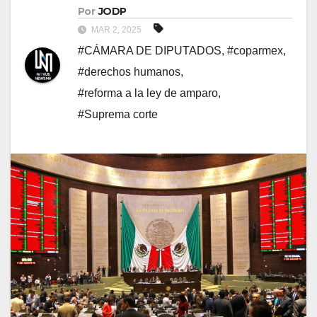
Por
JODP
MAR 2, 2025
#CÁMARA DE DIPUTADOS
,
#coparmex
,
#derechos humanos
,
#reforma a la ley de amparo
,
#Suprema corte