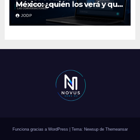
México: ¿quién los verá y qué
pasará con las
JODP
conversaciones?
Funciona gracias a WordPress
|
Tema: Newsup de
Themeansar