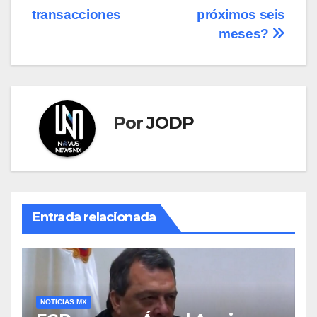
entradas
transacciones
próximos seis
meses?
Por
JODP
Entrada relacionada
NOTICIAS MX