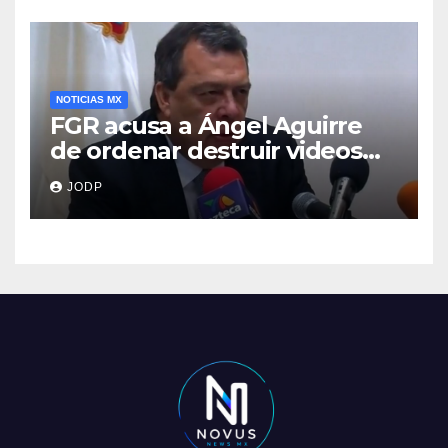
NOTICIAS MX
FGR acusa a Ángel Aguirre
de ordenar destruir videos
clave del caso Ayotzinapa
JODP