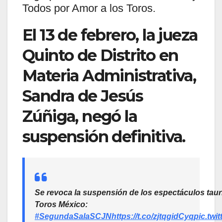
Todos por Amor a los Toros.
El 13 de febrero, la jueza
Quinto de Distrito en
Materia Administrativa,
Sandra de Jesús
Zúñiga, negó la
suspensión definitiva.
Se revoca la suspensión de los espectáculos taur
Toros México:
#SegundaSalaSCJN
https://t.co/zjtqgidCyq
pic.twi