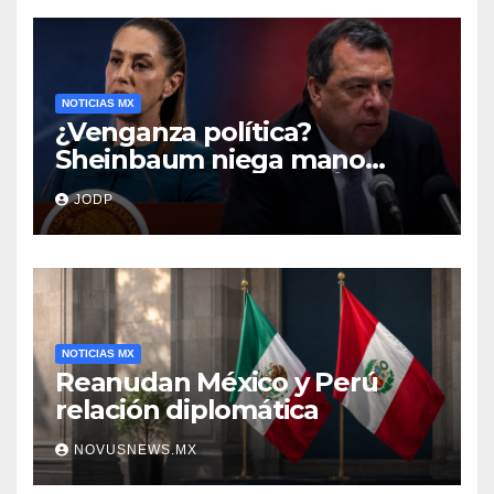
NOTICIAS MX
¿Venganza política?
Sheinbaum niega mano
negra en captura de Ángel
JODP
Aguirre
NOTICIAS MX
Reanudan México y Perú
relación diplomática
NOVUSNEWS.MX