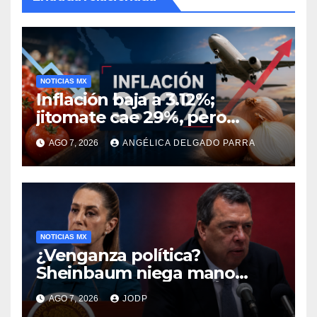
NOTICIAS MX
Inflación baja a 3.12%;
jitomate cae 29%, pero
cebolla y vuelos se
AGO 7, 2026
ANGÉLICA DELGADO PARRA
encarecen
NOTICIAS MX
¿Venganza política?
Sheinbaum niega mano
negra en captura de Ángel
AGO 7, 2026
JODP
Aguirre