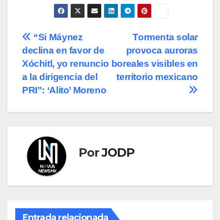
Navegación
“Si Máynez
Tormenta solar
declina en favor de
provoca auroras
de
Xóchitl, yo renuncio
boreales visibles en
entradas
a la dirigencia del
territorio mexicano
PRI”: ‘Alito’ Moreno
Por
JODP
Entrada relacionada