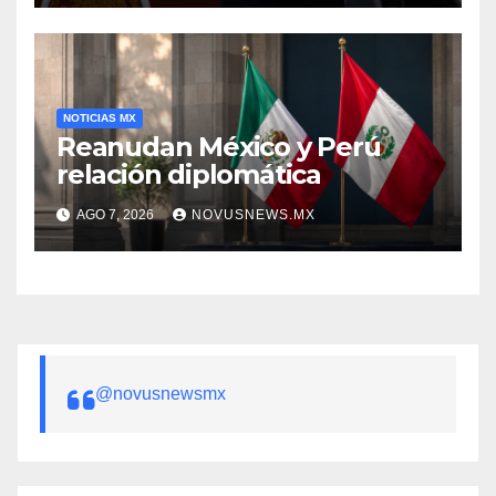
NOTICIAS MX
Reanudan México y Perú
relación diplomática
AGO 7, 2026
NOVUSNEWS.MX
@novusnewsmx