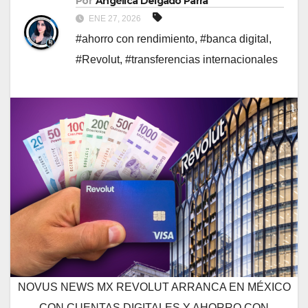
Por
Angélica Delgado Parra
ENE 27, 2026
#ahorro con rendimiento
,
#banca digital
,
#Revolut
,
#transferencias internacionales
NOVUS NEWS MX REVOLUT ARRANCA EN MÉXICO
CON CUENTAS DIGITALES Y AHORRO CON