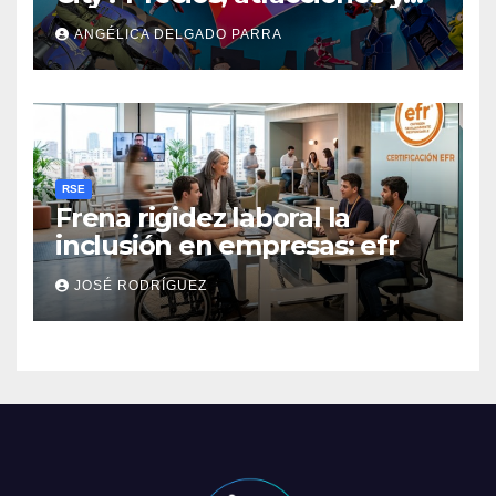
actividades de Summer Fest
ANGÉLICA DELGADO PARRA
RSE
Frena rigidez laboral la
inclusión en empresas: efr
JOSÉ RODRÍGUEZ