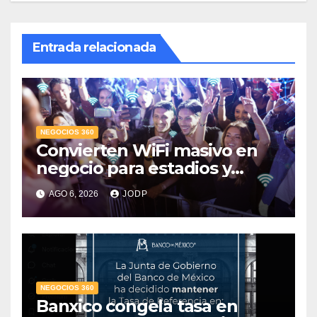
Entrada relacionada
NEGOCIOS 360
Convierten WiFi masivo en
negocio para estadios y
festivales
AGO 6, 2026
JODP
NEGOCIOS 360
Banxico congela tasa en