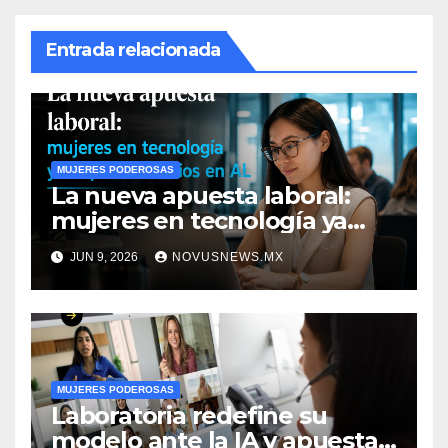
Entrada relacionada
MUJERES PODEROSAS
La nueva apuesta laboral:
mujeres en tecnología ya
duplican salarios en AL
JUN 9, 2026
NOVUSNEWS.MX
MUJERES PODEROSAS
Laboratoria redefine su
modelo ante la IA y apuesta