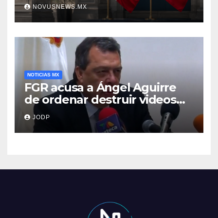
NOVUSNEWS.MX
NOTICIAS MX
FGR acusa a Ángel Aguirre
de ordenar destruir videos
clave del caso Ayotzinapa
JODP