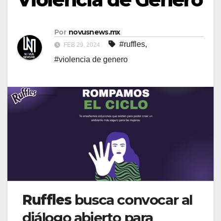
Por
novusnews.mx
#ruffles
,
FEB 29, 2024
#violencia de genero
Ruffles
busca convocar al
diálogo abierto para