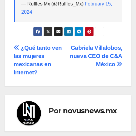
— Ruffles Mx (@Ruffles_Mx)
February 15,
2024
Navegación
¿Qué tanto ven
Gabriela Villalobos,
las mujeres
nueva CEO de C&A
de
mexicanas en
México
entradas
internet?
Por
novusnews.mx