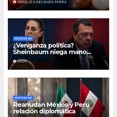
ANGÉLICA DELGADO PARRA
encarecen
NOTICIAS MX
¿Venganza política?
Sheinbaum niega mano
negra en captura de Ángel
JODP
Aguirre
NOTICIAS MX
Reanudan México y Perú
relación diplomática