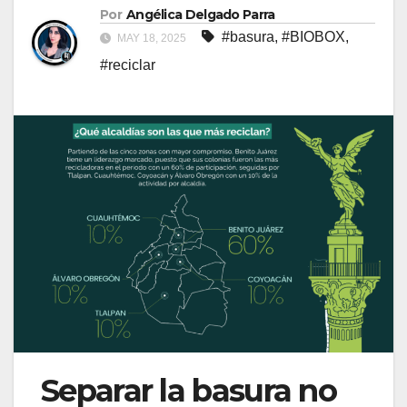
Por
Angélica Delgado Parra
#basura
,
#BIOBOX
,
MAY 18, 2025
#reciclar
Separar la basura no