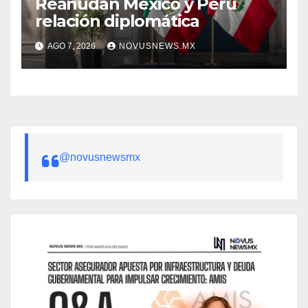
Reanudan México y Perú
relación diplomática
AGO 7, 2026
NOVUSNEWS.MX
@novusnewsmx