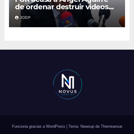
de ordenar destruir videos
clave del caso Ayotzinapa
JODP
Funciona gracias a WordPress
|
Tema: Newsup de
Themeansar