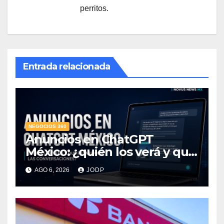
perritos.
Entrada relacionada
NEGOCIOS 360
Anuncios en ChatGPT
México: ¿quién los verá y qué
pasará con las
AGO 6, 2026
JODP
conversaciones?