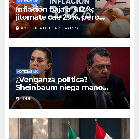
NOTICIAS MX
Inflación baja a 3.12%;
jitomate cae 29%, pero
cebolla y vuelos se
ANGÉLICA DELGADO PARRA
encarecen
NOTICIAS MX
¿Venganza política?
Sheinbaum niega mano
negra en captura de Ángel
JODP
Aguirre