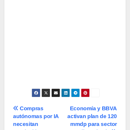
Navegación
Compras
Economía y BBVA
autónomas por IA
activan plan de 120
de
necesitan
mmdp para sector