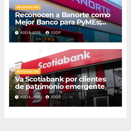
NEGOCIOS 360
Reconocen a Banorte como
Mejor Banco para PyMEs;
supera 14% del mercado
AGO 6, 2026
JODP
crediticio
NEGOCIOS 360
Va Scotiabank por clientes
de patrimonio emergente
AGO 6, 2026
JODP