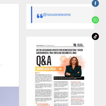
@novusnewsmx