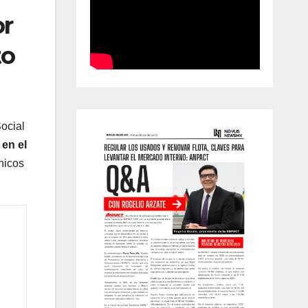
or
to
ocial
en el
nicos