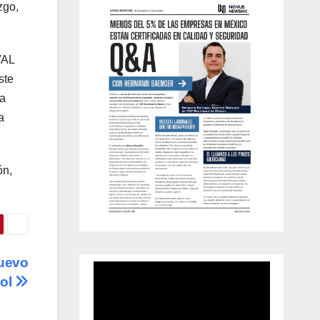
zgo,
VAL
ste
ma
a
ón,
nuevo
rol