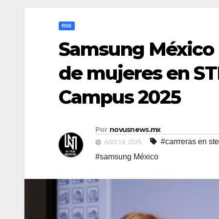
RSE
Samsung México i
de mujeres en ST
Campus 2025
Por
novusnews.mx
#carrreras en st
AGO 19, 2025
#samsung México