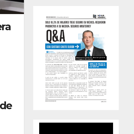
era
 de