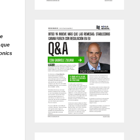
de
s que
onics