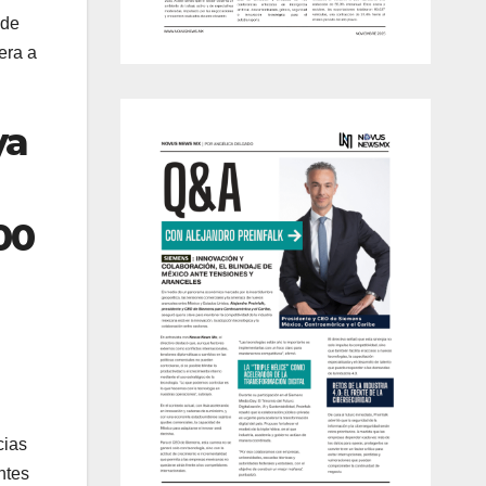
 de
era a
ya
00
cias
ntes