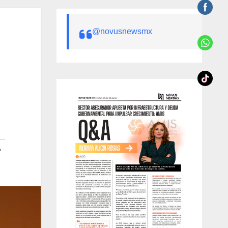
@novusnewsmx
,