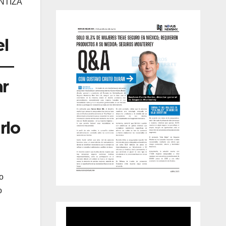
NTIZA
el
 —
ar
rlo
o
o