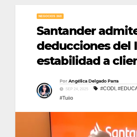
NEGOCIOS 360
Santander admite
deducciones del 
estabilidad a clie
Por
Angélica Delgado Parra
#CODI
,
#EDUCA
SEP 24, 2025
#Tuiio