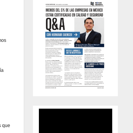
mos
ía
s que