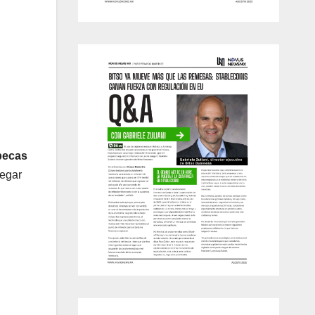
becas
legar