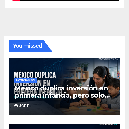
You missed
NOTICIAS MX
México duplica inversión en
primera infancia, pero solo
destina 2.53% del gasto
JODP
público