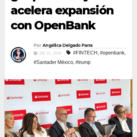
acelera expansión
con OpenBank
Por
Angélica Delgado Parra
#FINTECH
,
#openbank
,
DIC 11, 2024
#Santader México
,
#trump