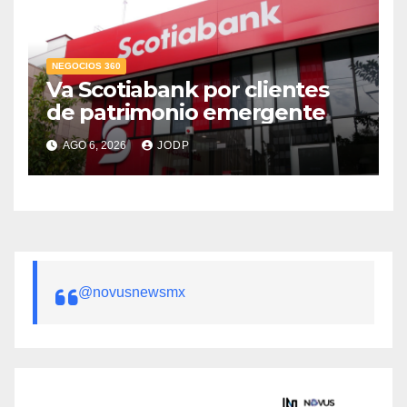
NEGOCIOS 360
Va Scotiabank por clientes
de patrimonio emergente
AGO 6, 2026
JODP
@novusnewsmx