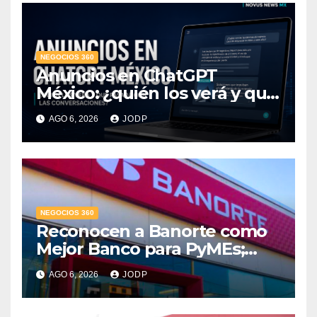
NEGOCIOS 360
Anuncios en ChatGPT
México: ¿quién los verá y qué
pasará con las
AGO 6, 2026
JODP
conversaciones?
NEGOCIOS 360
Reconocen a Banorte como
Mejor Banco para PyMEs;
supera 14% del mercado
AGO 6, 2026
JODP
crediticio