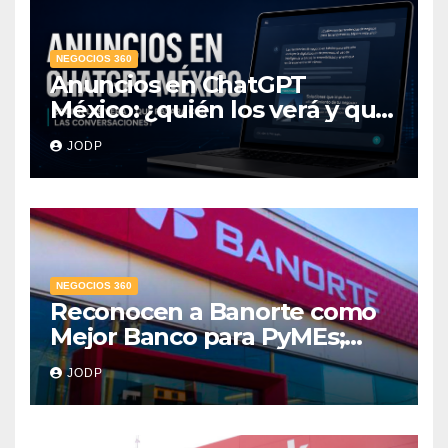
NEGOCIOS 360
Anuncios en ChatGPT
México: ¿quién los verá y qué
pasará con las
JODP
conversaciones?
NEGOCIOS 360
Reconocen a Banorte como
Mejor Banco para PyMEs;
supera 14% del mercado
JODP
crediticio