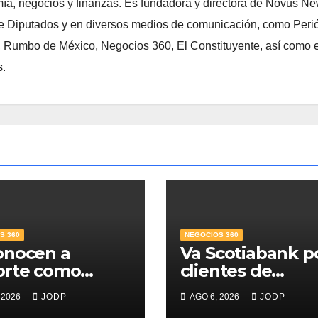
ía, negocios y finanzas. Es fundadora y directora de Novus N
 Diputados y en diversos medios de comunicación, como Peri
, Rumbo de México, Negocios 360, El Constituyente, así como e
s.
S 360
NEGOCIOS 360
onocen a
Va Scotiabank p
orte como
clientes de
r Banco para
patrimonio
 2026
JODP
AGO 6, 2026
JODP
s; supera 14%
emergente