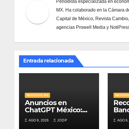
Periodista especializada en econom
MX. Ha colaborado en la Cámara de
Capital de México, Revista Cambio
agencias Prowell Media y NotiPres
Entrada relacionada
NEGOCIOS 360
NEGOCIO
Anuncios en
Rec
ChatGPT México:
Ban
¿quién los verá y
Mejo
AGO 6, 2026
JODP
AGO 6,
qué pasará con las
PyME