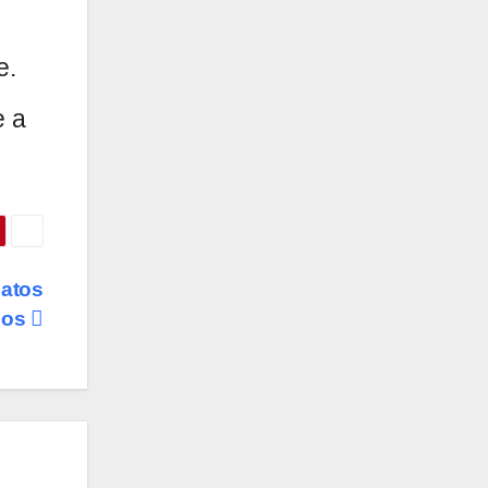
e.
e a
datos
ios