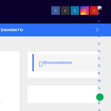
TENIMIENTO
@novusnewsmx