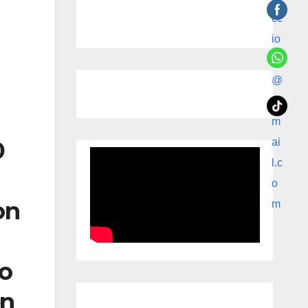
0
on
do
en