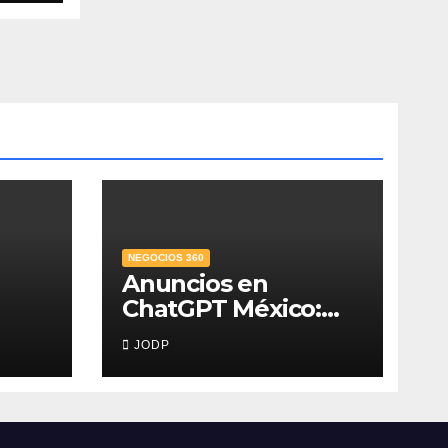
NEGOCIOS 360
Anuncios en
ChatGPT México:
,
¿quién los verá y
JODP
na
qué pasará con las
conversaciones?