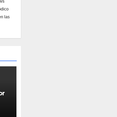
ews
ódico
n las
or