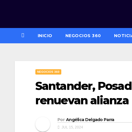
Saltar
al
contenido
INICIO
NEGOCIOS 360
NOTICI
NEGOCIOS 360
Santander, Posad
renuevan alianza 
Por
Angélica Delgado Parra
JUL 15, 2024