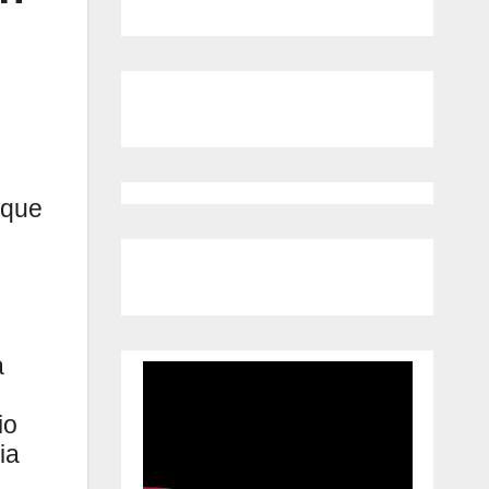
 que
a
io
ia