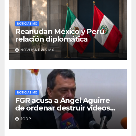
NOTICIAS MX
Reanudan México y Perú
relación diplomática
NOVUSNEWS.MX
NOTICIAS MX
FGR acusa a Ángel Aguirre
de ordenar destruir videos
clave del caso Ayotzinapa
JODP