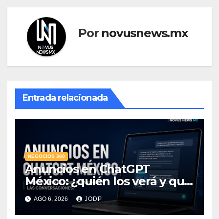
Por
novusnews.mx
Entrada relacionada
NEGOCIOS 360
Anuncios en ChatGPT
México: ¿quién los verá y qué
pasará con las
AGO 6, 2026
JODP
conversaciones?