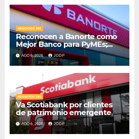
NEGOCIOS 360
Reconocen a Banorte como
Mejor Banco para PyMEs;
supera 14% del mercado
AGO 6, 2026
JODP
crediticio
NEGOCIOS 360
Va Scotiabank por clientes
de patrimonio emergente
AGO 6, 2026
JODP