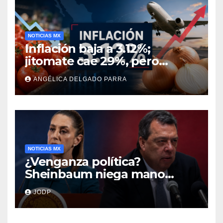
NOTICIAS MX
Inflación baja a 3.12%;
jitomate cae 29%, pero
cebolla y vuelos se
ANGÉLICA DELGADO PARRA
encarecen
NOTICIAS MX
¿Venganza política?
Sheinbaum niega mano
negra en captura de Ángel
JODP
Aguirre