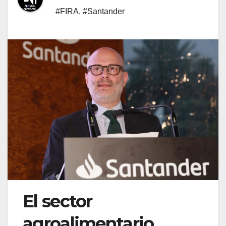
#FIRA
,
#Santander
El sector
agroalimentario