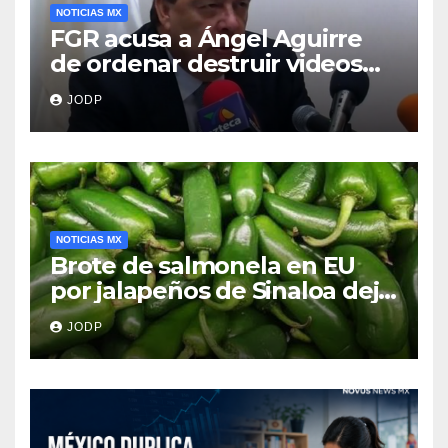
NOTICIAS MX
FGR acusa a Ángel Aguirre
de ordenar destruir videos
clave del caso Ayotzinapa
JODP
NOTICIAS MX
Brote de salmonela en EU
por jalapeños de Sinaloa deja
345 enfermos y 36
JODP
hospitalizados