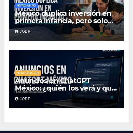
NOTICIAS MX
México duplica inversión en
primera infancia, pero solo
destina 2.53% del gasto
JODP
público
NEGOCIOS 360
Anuncios en ChatGPT
México: ¿quién los verá y qué
pasará con las
JODP
conversaciones?