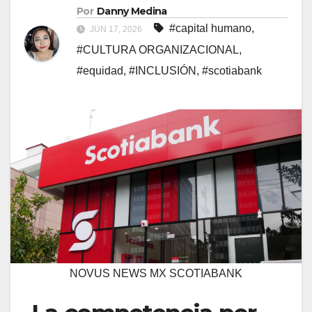
Por
Danny Medina
#capital humano
,
JUN 17, 2026
#CULTURA ORGANIZACIONAL
,
#equidad
,
#INCLUSIÓN
,
#scotiabank
NOVUS NEWS MX SCOTIABANK