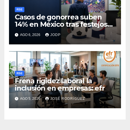
RSE
Casos de gonorrea suben
14% en México tras festejos
futboleros: Fundación MSI
AGO 6, 2026
JODP
RSE
Frena rigidez laboral la
inclusión en empresas: efr
AGO 5, 2026
JOSÉ RODRÍGUEZ