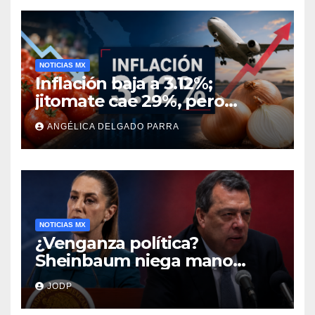
NOTICIAS MX
Inflación baja a 3.12%;
jitomate cae 29%, pero
cebolla y vuelos se
ANGÉLICA DELGADO PARRA
encarecen
NOTICIAS MX
¿Venganza política?
Sheinbaum niega mano
negra en captura de Ángel
JODP
Aguirre