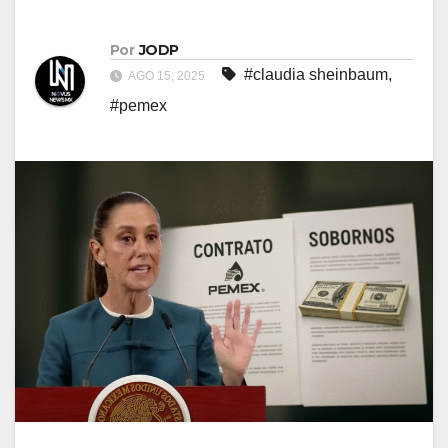
Por
JODP
#claudia sheinbaum
,
AGO 15, 2025
#pemex