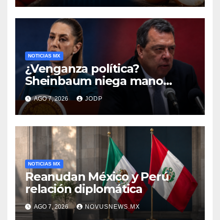
NOTICIAS MX
¿Venganza política?
Sheinbaum niega mano
negra en captura de Ángel
AGO 7, 2026
JODP
Aguirre
NOTICIAS MX
Reanudan México y Perú
relación diplomática
AGO 7, 2026
NOVUSNEWS.MX