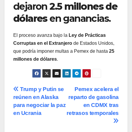
dejaron
2.5 millones de
dólares
en ganancias.
El proceso avanza bajo la
Ley de Prácticas
Corruptas en el Extranjero
de Estados Unidos,
que podría imponer multas a Pemex de hasta
25
millones de dólares
.
Navegación
Trump y Putin se
Pemex acelera el
reúnen en Alaska
reparto de gasolina
de
para negociar la paz
en CDMX tras
entradas
en Ucrania
retrasos temporales