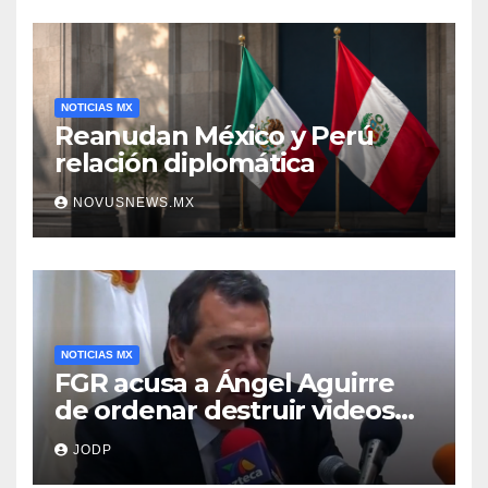
NOTICIAS MX
Reanudan México y Perú
relación diplomática
NOVUSNEWS.MX
NOTICIAS MX
FGR acusa a Ángel Aguirre
de ordenar destruir videos
clave del caso Ayotzinapa
JODP