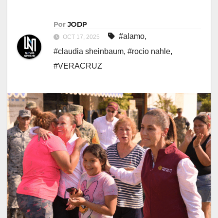
Por
JODP
#alamo
,
OCT 17, 2025
#claudia sheinbaum
,
#rocio nahle
,
#VERACRUZ