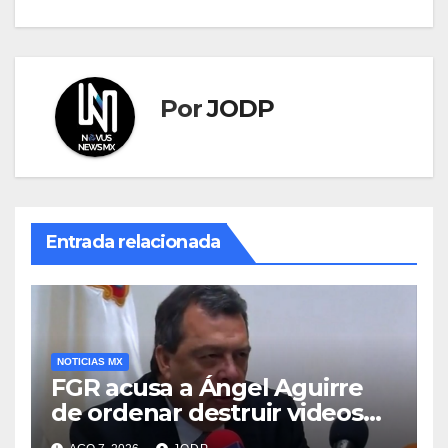
Por
JODP
Entrada relacionada
NOTICIAS MX
FGR acusa a Ángel Aguirre
de ordenar destruir videos
clave del caso Ayotzinapa