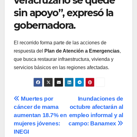
veracruzano se quede
sin apoyo”, expresó la
gobernadora.
El recorrido forma parte de las acciones de
respuesta del
Plan de Atención a Emergencias
,
que busca restaurar infraestructura, vivienda y
servicios básicos en las regiones afectadas.
Navegación
Muertes por
Inundaciones de
cáncer de mama
octubre afectarán al
de
aumentan 18.7% en
empleo informal y al
entradas
mujeres jóvenes:
campo: Banamex
INEGI