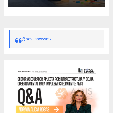
público
@novusnewsmx