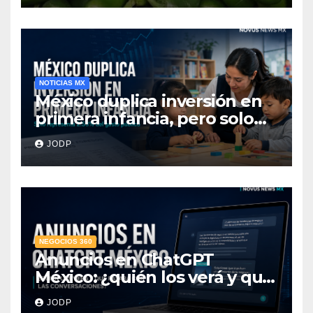
NOTICIAS MX
México duplica inversión en
primera infancia, pero solo
destina 2.53% del gasto
JODP
público
NEGOCIOS 360
Anuncios en ChatGPT
México: ¿quién los verá y qué
pasará con las
JODP
conversaciones?