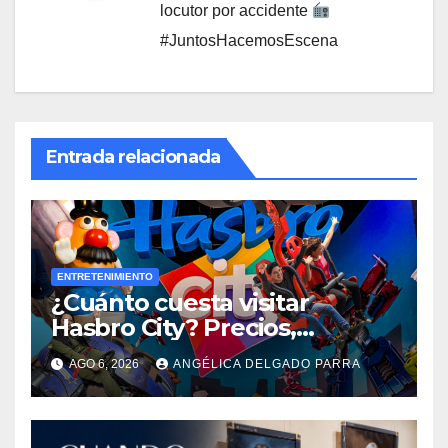
locutor por accidente
#JuntosHacemosEscena
Entrada relacionada
ENTRETENIMIENTO
¿Cuánto cuesta visitar
Hasbro City? Precios,
atracciones y actividades de
AGO 6, 2026
ANGÉLICA DELGADO PARRA
Summer Fest