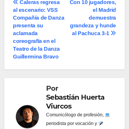
Navegación
Caleras regresa
Con 10 jugadores,
al escenario: VSS
el Madrid
de
Compañía de Danza
demuestra
entradas
presenta su
grandeza y hunde
aclamada
al Pachuca 3-1
coreografía en el
Teatro de la Danza
Guillermina Bravo
Por
Sebastián Huerta
Viurcos
Comunicólogo de profesión,
periodista por vocación y