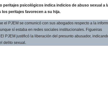
 peritajes psicológicos indica indicios de abuso sexual a l
los peritajes favorecen a su hija.
que el PJEM se comunicó con sus abogados respecto a la infor
aunque sí estaba en redes sociales institucionales. Figueiras
. El PJEM justificó la liberación del presunto abusador, indican
l delito sexual.