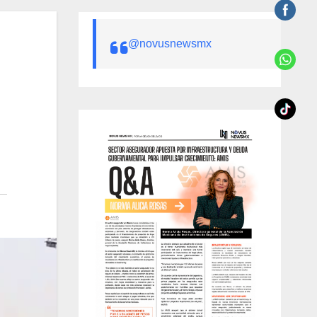
@novusnewsmx