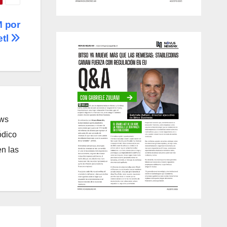
M por
etl
ews
ódico
n las