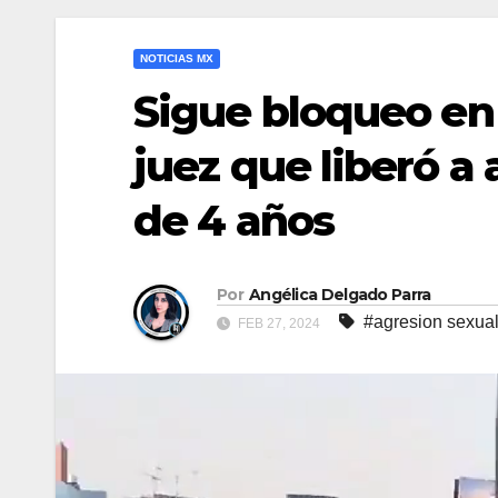
NOTICIAS MX
Sigue bloqueo en 
juez que liberó a
de 4 años
Por
Angélica Delgado Parra
#agresion sexua
FEB 27, 2024