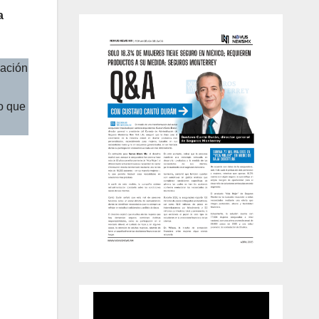
a
mación
do que